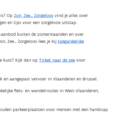
n
t
 is? Op
Zon, Zee… Zorgeloos
vind je alles over
i
gen en tips voor een zorgeloze uitstap.
n
n
os-aanbod buiten de zomermaanden en over
i
n, Zee… Zorgeloos lees je bij
toegankelijke
e
u
e kust? Kijk dan op
Ticket naar de zee
voor
w
v
e
jk en aangepast vervoer in Vlaanderen en Brussel.
n
s
elijke fiets- en wandelroutes in West-Vlaanderen,
t
e
houden parkeerplaatsen voor mensen met een handicap
r