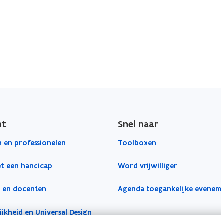
)
ht
Snel naar
 en professionelen
Toolboxen
t een handicap
Word vrijwilliger
 en docenten
Agenda toegankelijke evene
jkheid en Universal Design