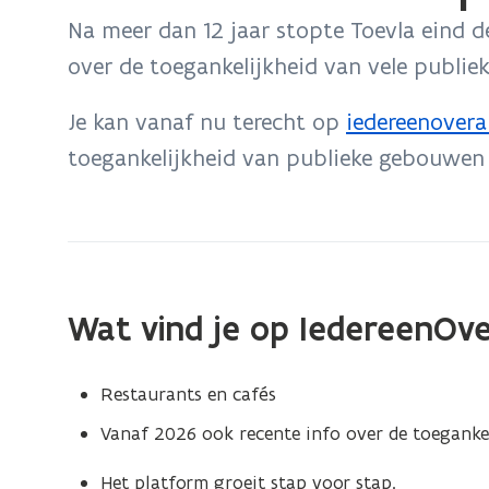
bevindt
Na meer dan 12 jaar stopte Toevla eind 
zich
over de toegankelijkheid van vele publi
op:
Website
Je kan vanaf nu terecht op
iedereenovera
(
Toevla
toegankelijkheid van publieke gebouwen 
o
stopt
p
e
n
t
Wat vind je op IedereenOve
i
n
Restaurants en cafés
n
Vanaf 2026 ook recente info over de toegankel
i
e
Het platform groeit stap voor stap.