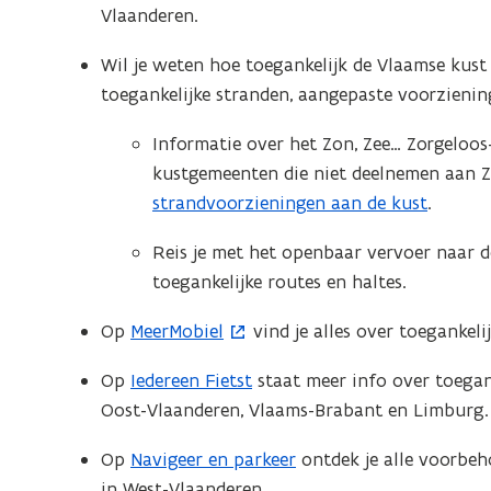
n
Vlaanderen.
p
i
e
e
Wil je weten hoe toegankelijk de Vlaamse kust
n
u
toegankelijke stranden, aangepaste voorzienin
t
w
i
Informatie over het Zon, Zee… Zorgelo
v
n
kustgemeenten die niet deelnemen aan Zo
e
n
strandvoorzieningen aan de kust
.
n
i
s
Reis je met het openbaar vervoer naar d
e
t
toegankelijke routes en haltes.
u
e
w
r
Op
MeerMobiel
vind je alles over toegankeli
(
v
)
o
e
Op
Iedereen Fietst
staat meer info over toegank
p
n
Oost-Vlaanderen, Vlaams-Brabant en Limburg.
e
s
n
Op
Navigeer en parkeer
ontdek je alle voorbe
t
t
in West-Vlaanderen.
e