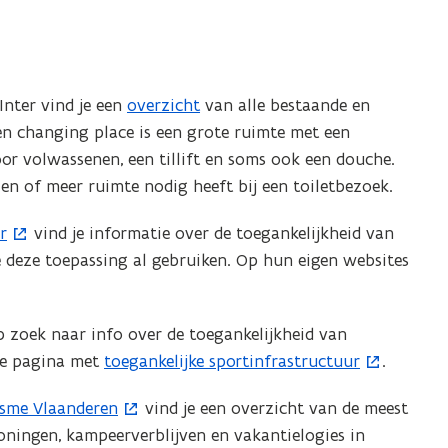
Inter vind je een
overzicht
van alle bestaande en
en changing place is een grote ruimte met een
oor volwassenen, een tillift en soms ook een douche.
en of meer ruimte nodig heeft bij een toiletbezoek.
r
vind je informatie over de toegankelijkheid van
 deze toepassing al gebruiken. Op hun eigen websites
 zoek naar info over de toegankelijkheid van
e pagina met ​
toegankelijke sportinfrastructuur
.
(
o
isme Vlaanderen
vind je een overzicht van de meest
p
oningen, kampeerverblijven en vakantielogies in
e