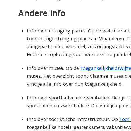
u
Andere info
w
v
Info over changing places. Op de website van 
e
toekomstige changing places in Vlaanderen. E
n
aangepast toilet, wastafel, verzorgingstafel v
Het is een oplossing voor wie meer hulpmiddel
s
t
Info over musea. Op de
Toegankelijkheidswijze
(
e
musea. Het overzicht toont Vlaamse musea die
o
vind je alle info over hun toegankelijkheid.
p
r
e
)
Info over sporthallen en zwembaden. Ben je op
n
sporthallen en zwembaden? Die vind je op dez
t
i
Info over toeristische infrastructuur. Op
Toer
(
n
toegankelijke hotels, gastenkamers, vakantiew
o