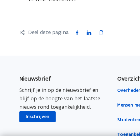
i
r
n
)
n
i
F
L
K
Deel deze pagina
e
a
i
o
u
c
n
p
w
e
k
i
v
b
e
e
e
o
d
e
Nieuwsbrief
Overzic
n
o
i
r
s
Schrijf je in op de nieuwsbrief en
Overheden
k
n
l
t
blijf op de hoogte van het laatste
o
o
i
Mensen me
e
nieuws rond toegankelijkheid.
p
p
n
r
e
e
k
Inschrijven
Studenten
)
n
n
n
t
t
a
Toegankeli