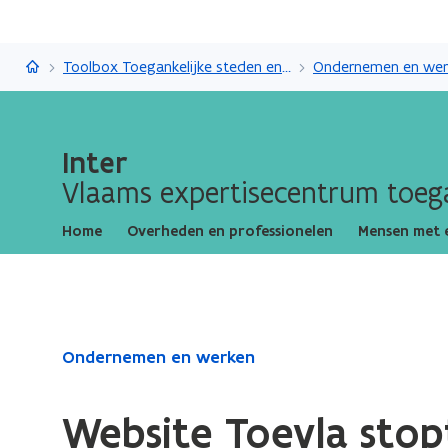
Inter
Toolbox Toegankelijke steden en gemeenten
Ondernemen en wer
Inter
Vlaams expertisecentrum toega
Home
Overheden en professionelen
Mensen met 
Gedaan
Ondernemen en werken
met
laden.
Website Toevla stop
U