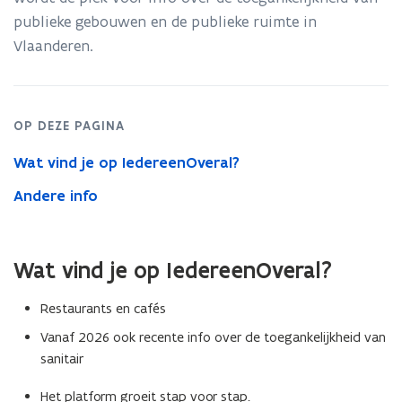
publieke gebouwen en de publieke ruimte in
p
Vlaanderen.
e
n
t
i
OP DEZE PAGINA
n
Wat vind je op IedereenOveral?
n
i
Andere info
e
u
w
Wat vind je op IedereenOveral?
v
Restaurants en cafés
e
n
Vanaf 2026 ook recente info over de toegankelijkheid van
sanitair
s
t
Het platform groeit stap voor stap.