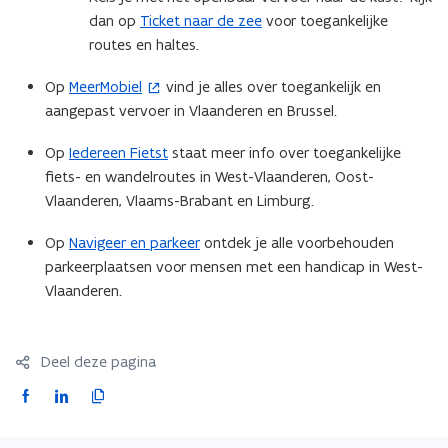
n
t
dan op
Ticket naar de zee
voor toegankelijke
s
e
routes en haltes.
t
r
Op
MeerMobiel
vind je alles over toegankelijk en
(
e
)
aangepast vervoer in Vlaanderen en Brussel.
o
r
p
)
Op
Iedereen Fietst
staat meer info over toegankelijke
e
fiets- en wandelroutes in West-Vlaanderen, Oost-
n
Vlaanderen, Vlaams-Brabant en Limburg.
t
i
Op
Navigeer en parkeer
ontdek je alle voorbehouden
n
parkeerplaatsen voor mensen met een handicap in West-
n
Vlaanderen.
i
e
u
Deel deze pagina
w
F
L
K
v
a
i
o
e
c
n
p
n