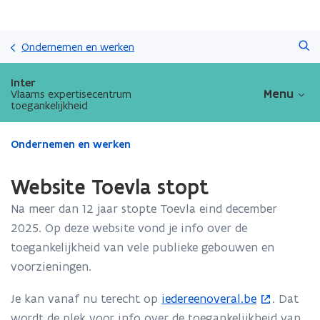
Overslaan
Zoeken
en
Ondernemen en werken
naar
de
Inter
inhoud
Menu
Vlaams expertisecentrum
toegankelijkheid
gaan
Gedaan
Ondernemen en werken
met
laden.
Website Toevla stopt
U
bevindt
Na meer dan 12 jaar stopte Toevla eind december
zich
2025. Op deze website vond je info over de
op:
toegankelijkheid van vele publieke gebouwen en
Website
Toevla
voorzieningen.
stopt
Je kan vanaf nu terecht op
iedereenoveral.be
. Dat
(
wordt de plek voor info over de toegankelijkheid van
o