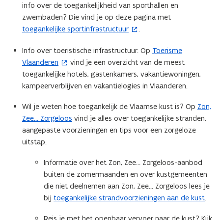
info over de toegankelijkheid van sporthallen en
n
zwembaden? Die vind je op deze pagina met ​
n
toegankelijke sportinfrastructuur
.
(
i
o
e
Info over toeristische infrastructuur. Op
Toerisme
(
p
u
Vlaanderen
vind je een overzicht van de meest
o
e
w
toegankelijke hotels, gastenkamers, vakantiewoningen,
p
n
v
kampeerverblijven en vakantielogies in Vlaanderen.
e
t
e
n
i
n
Wil je weten hoe toegankelijk de Vlaamse kust is? Op
Zon,
t
n
s
Zee… Zorgeloos
vind je alles over toegankelijke stranden,
i
n
t
aangepaste voorzieningen en tips voor een zorgeloze
n
i
e
uitstap.
n
e
r
i
u
)
Informatie over het Zon, Zee… Zorgeloos-aanbod
e
w
buiten de zomermaanden en over kustgemeenten
u
v
die niet deelnemen aan Zon, Zee… Zorgeloos lees je
w
e
bij
toegankelijke strandvoorzieningen aan de kust
.
v
n
e
s
Reis je met het openbaar vervoer naar de kust? Kijk