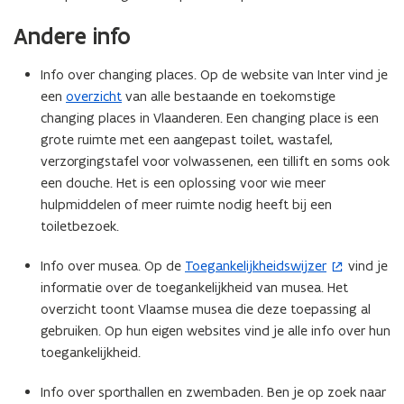
e
Andere info
r
)
Info over changing places. Op de website van Inter vind je
een
overzicht
van alle bestaande en toekomstige
changing places in Vlaanderen. Een changing place is een
grote ruimte met een aangepast toilet, wastafel,
verzorgingstafel voor volwassenen, een tillift en soms ook
een douche. Het is een oplossing voor wie meer
hulpmiddelen of meer ruimte nodig heeft bij een
toiletbezoek.
Info over musea. Op de
Toegankelijkheidswijzer
vind je
(
informatie over de toegankelijkheid van musea. Het
o
overzicht toont Vlaamse musea die deze toepassing al
p
gebruiken. Op hun eigen websites vind je alle info over hun
e
toegankelijkheid.
n
t
Info over sporthallen en zwembaden. Ben je op zoek naar
i