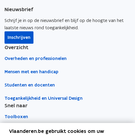
e
k
i
s
Nieuwsbrief
b
e
e
t
o
d
e
Schrijf je in op de nieuwsbrief en blijf op de hoogte van het
e
o
i
r
laatste nieuws rond toegankelijkheid.
r
k
n
l
)
Inschrijven
o
o
i
Overzicht
p
p
n
e
e
k
Overheden en professionelen
n
n
n
t
t
a
Mensen met een handicap
i
i
a
Studenten en docenten
n
n
r
n
n
k
Toegankelijkheid en Universal Design
i
i
l
Snel naar
e
e
e
u
u
m
Toolboxen
w
w
b
v
v
o
Word vrijwilliger
Vlaanderen.be gebruikt cookies om uw