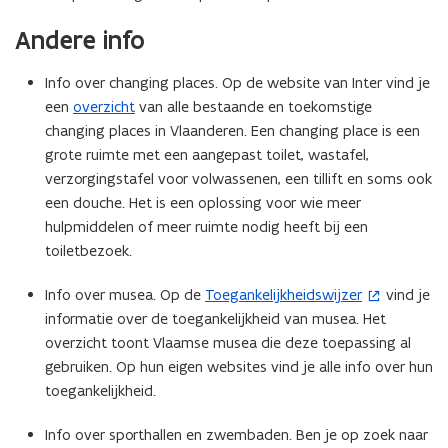
e
Andere info
r
)
Info over changing places. Op de website van Inter vind je
een
overzicht
van alle bestaande en toekomstige
changing places in Vlaanderen. Een changing place is een
grote ruimte met een aangepast toilet, wastafel,
verzorgingstafel voor volwassenen, een tillift en soms ook
een douche. Het is een oplossing voor wie meer
hulpmiddelen of meer ruimte nodig heeft bij een
toiletbezoek.
Info over musea. Op de
Toegankelijkheidswijzer
vind je
(
informatie over de toegankelijkheid van musea. Het
o
overzicht toont Vlaamse musea die deze toepassing al
p
gebruiken. Op hun eigen websites vind je alle info over hun
e
toegankelijkheid.
n
t
Info over sporthallen en zwembaden. Ben je op zoek naar
i