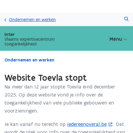
Overslaan
Zoeken
en
Ondernemen en werken
naar
de
Inter
inhoud
Menu
Vlaams expertisecentrum
toegankelijkheid
gaan
Gedaan
Ondernemen en werken
met
laden.
Website Toevla stopt
U
bevindt
Na meer dan 12 jaar stopte Toevla eind december
zich
2025. Op deze website vond je info over de
op:
toegankelijkheid van vele publieke gebouwen en
Website
Toevla
voorzieningen.
stopt
Je kan vanaf nu terecht op
iedereenoveral.be
. Dat
(
wordt de plek voor info over de toegankelijkheid van
o