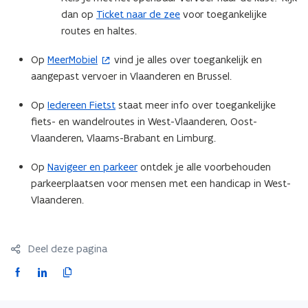
n
t
dan op
Ticket naar de zee
voor toegankelijke
s
e
routes en haltes.
t
r
Op
MeerMobiel
vind je alles over toegankelijk en
(
e
)
aangepast vervoer in Vlaanderen en Brussel.
o
r
p
)
Op
Iedereen Fietst
staat meer info over toegankelijke
e
fiets- en wandelroutes in West-Vlaanderen, Oost-
n
Vlaanderen, Vlaams-Brabant en Limburg.
t
i
Op
Navigeer en parkeer
ontdek je alle voorbehouden
n
parkeerplaatsen voor mensen met een handicap in West-
n
Vlaanderen.
i
e
u
Deel deze pagina
w
F
L
K
v
a
i
o
e
c
n
p
n