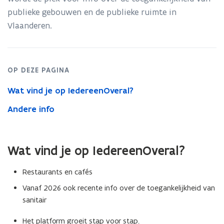
publieke gebouwen en de publieke ruimte in
p
Vlaanderen.
e
n
t
i
OP DEZE PAGINA
n
Wat vind je op IedereenOveral?
n
i
Andere info
e
u
w
Wat vind je op IedereenOveral?
v
Restaurants en cafés
e
n
Vanaf 2026 ook recente info over de toegankelijkheid van
sanitair
s
t
Het platform groeit stap voor stap.