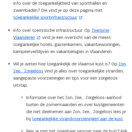
info over de toegankelijkheid van sporthallen en
n
zwembaden? Die vind je op deze pagina met ​
n
toegankelijke sportinfrastructuur
.
(
i
o
e
Info over toeristische infrastructuur. Op
Toerisme
(
p
u
Vlaanderen
vind je een overzicht van de meest
o
e
w
toegankelijke hotels, gastenkamers, vakantiewoningen,
p
n
v
kampeerverblijven en vakantielogies in Vlaanderen.
e
t
e
n
i
n
Wil je weten hoe toegankelijk de Vlaamse kust is? Op
Zon,
t
n
s
Zee… Zorgeloos
vind je alles over toegankelijke stranden,
i
n
t
aangepaste voorzieningen en tips voor een zorgeloze
n
i
e
uitstap.
n
e
r
i
u
)
Informatie over het Zon, Zee… Zorgeloos-aanbod
e
w
buiten de zomermaanden en over kustgemeenten
u
v
die niet deelnemen aan Zon, Zee… Zorgeloos lees je
w
e
bij
toegankelijke strandvoorzieningen aan de kust
.
v
n
e
s
Reis je met het openbaar vervoer naar de kust? Kijk