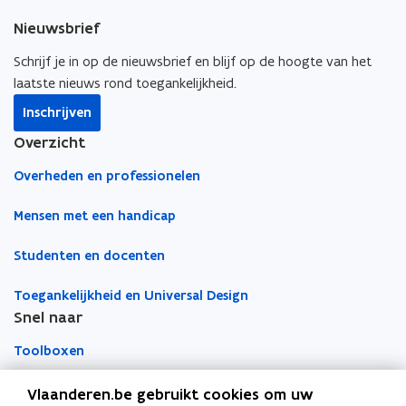
e
k
i
s
Nieuwsbrief
b
e
e
t
o
d
e
Schrijf je in op de nieuwsbrief en blijf op de hoogte van het
e
o
i
r
laatste nieuws rond toegankelijkheid.
r
k
n
l
)
Inschrijven
o
o
i
Overzicht
p
p
n
e
e
k
Overheden en professionelen
n
n
n
t
t
a
Mensen met een handicap
i
i
a
Studenten en docenten
n
n
r
n
n
k
Toegankelijkheid en Universal Design
i
i
l
Snel naar
e
e
e
u
u
m
Toolboxen
w
w
b
v
v
o
Word vrijwilliger
Vlaanderen.be gebruikt cookies om uw