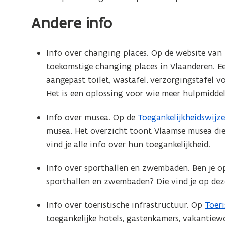
u
Andere info
w
v
Info over changing places. Op de website van 
e
toekomstige changing places in Vlaanderen. E
n
aangepast toilet, wastafel, verzorgingstafel v
Het is een oplossing voor wie meer hulpmiddel
s
t
Info over musea. Op de
Toegankelijkheidswijze
(
e
musea. Het overzicht toont Vlaamse musea die
o
vind je alle info over hun toegankelijkheid.
p
r
e
)
Info over sporthallen en zwembaden. Ben je op
n
sporthallen en zwembaden? Die vind je op dez
t
i
Info over toeristische infrastructuur. Op
Toer
(
n
toegankelijke hotels, gastenkamers, vakantiew
o