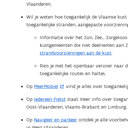
n
Vlaanderen.
p
i
e
e
Wil je weten hoe toegankelijk de Vlaamse kust
n
u
toegankelijke stranden, aangepaste voorzienin
t
w
i
Informatie over het Zon, Zee… Zorgelo
v
n
kustgemeenten die niet deelnemen aan Zo
e
n
strandvoorzieningen aan de kust
.
n
i
s
Reis je met het openbaar vervoer naar d
e
t
toegankelijke routes en haltes.
u
e
w
r
Op
MeerMobiel
vind je alles over toegankeli
(
v
)
o
e
Op
Iedereen Fietst
staat meer info over toegank
p
n
Oost-Vlaanderen, Vlaams-Brabant en Limburg.
e
s
n
Op
Navigeer en parkeer
ontdek je alle voorbe
t
t
in West-Vlaanderen.
e