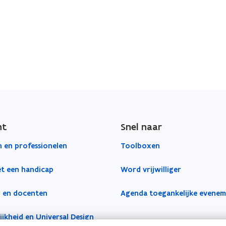
)
ht
Snel naar
 en professionelen
Toolboxen
t een handicap
Word vrijwilliger
 en docenten
Agenda toegankelijke evene
jkheid en Universal Design