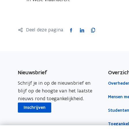
i
r
n
)
n
i
F
L
K
Deel deze pagina
e
a
i
o
u
c
n
p
w
e
k
i
v
b
e
e
e
o
d
e
Nieuwsbrief
Overzic
n
o
i
r
s
Schrijf je in op de nieuwsbrief en
Overheden
k
n
l
t
blijf op de hoogte van het laatste
o
o
i
Mensen me
e
nieuws rond toegankelijkheid.
p
p
n
r
e
e
k
Inschrijven
Studenten
)
n
n
n
t
t
a
Toegankeli