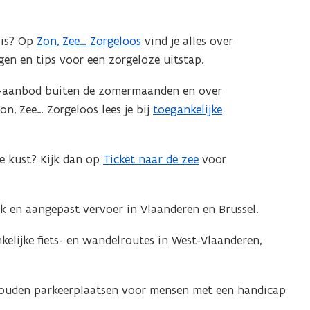
n
t
 is? Op
Zon, Zee… Zorgeloos
vind je alles over
i
gen en tips voor een zorgeloze uitstap.
n
n
os-aanbod buiten de zomermaanden en over
i
n, Zee… Zorgeloos lees je bij
toegankelijke
e
u
e kust? Kijk dan op
Ticket naar de zee
voor
w
v
e
jk en aangepast vervoer in Vlaanderen en Brussel.
n
s
elijke fiets- en wandelroutes in West-Vlaanderen,
t
e
houden parkeerplaatsen voor mensen met een handicap
r