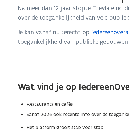
bevindt
Na meer dan 12 jaar stopte Toevla eind 
zich
over de toegankelijkheid van vele publi
op:
Website
Je kan vanaf nu terecht op
iedereenovera
(
Toevla
toegankelijkheid van publieke gebouwen 
o
stopt
p
e
n
t
Wat vind je op IedereenOve
i
n
Restaurants en cafés
n
Vanaf 2026 ook recente info over de toegankel
i
e
Het platform groeit stap voor stap.