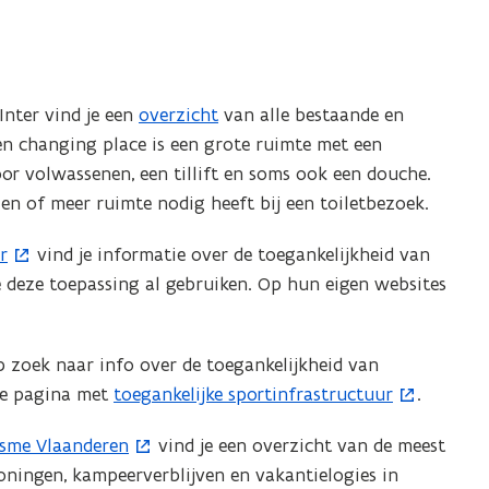
Inter vind je een
overzicht
van alle bestaande en
en changing place is een grote ruimte met een
oor volwassenen, een tillift en soms ook een douche.
en of meer ruimte nodig heeft bij een toiletbezoek.
r
vind je informatie over de toegankelijkheid van
 deze toepassing al gebruiken. Op hun eigen websites
 zoek naar info over de toegankelijkheid van
e pagina met ​
toegankelijke sportinfrastructuur
.
(
o
isme Vlaanderen
vind je een overzicht van de meest
p
oningen, kampeerverblijven en vakantielogies in
e