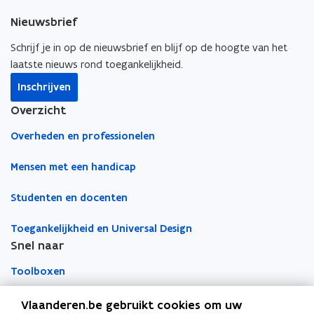
e
k
i
s
Nieuwsbrief
b
e
e
t
o
d
e
Schrijf je in op de nieuwsbrief en blijf op de hoogte van het
e
o
i
r
laatste nieuws rond toegankelijkheid.
r
k
n
l
)
Inschrijven
o
o
i
Overzicht
p
p
n
e
e
k
Overheden en professionelen
n
n
n
t
t
a
Mensen met een handicap
i
i
a
Studenten en docenten
n
n
r
n
n
k
Toegankelijkheid en Universal Design
i
i
l
Snel naar
e
e
e
u
u
m
Toolboxen
w
w
b
v
v
o
Word vrijwilliger
Vlaanderen.be gebruikt cookies om uw