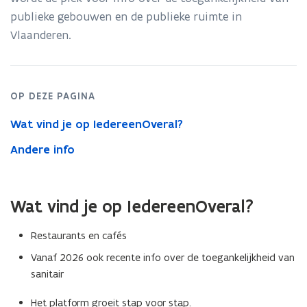
publieke gebouwen en de publieke ruimte in
p
Vlaanderen.
e
n
t
i
OP DEZE PAGINA
n
Wat vind je op IedereenOveral?
n
i
Andere info
e
u
w
Wat vind je op IedereenOveral?
v
Restaurants en cafés
e
n
Vanaf 2026 ook recente info over de toegankelijkheid van
sanitair
s
t
Het platform groeit stap voor stap.