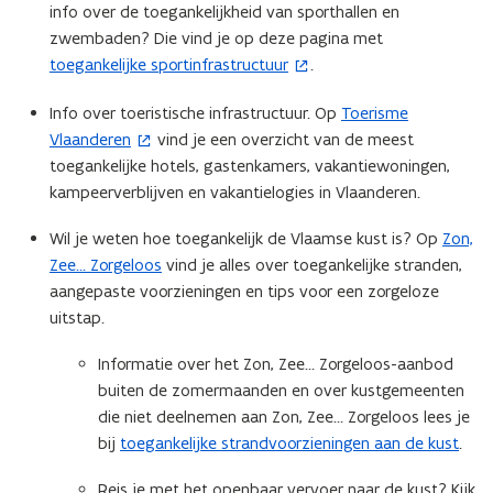
info over de toegankelijkheid van sporthallen en
n
zwembaden? Die vind je op deze pagina met ​
n
toegankelijke sportinfrastructuur
.
(
i
o
e
Info over toeristische infrastructuur. Op
Toerisme
(
p
u
Vlaanderen
vind je een overzicht van de meest
o
e
w
toegankelijke hotels, gastenkamers, vakantiewoningen,
p
n
v
kampeerverblijven en vakantielogies in Vlaanderen.
e
t
e
n
i
n
Wil je weten hoe toegankelijk de Vlaamse kust is? Op
Zon,
t
n
s
Zee… Zorgeloos
vind je alles over toegankelijke stranden,
i
n
t
aangepaste voorzieningen en tips voor een zorgeloze
n
i
e
uitstap.
n
e
r
i
u
)
Informatie over het Zon, Zee… Zorgeloos-aanbod
e
w
buiten de zomermaanden en over kustgemeenten
u
v
die niet deelnemen aan Zon, Zee… Zorgeloos lees je
w
e
bij
toegankelijke strandvoorzieningen aan de kust
.
v
n
e
s
Reis je met het openbaar vervoer naar de kust? Kijk