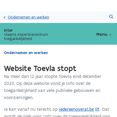
Overslaan
Zoeken
en
Ondernemen en werken
naar
de
Inter
inhoud
Menu
Vlaams expertisecentrum
toegankelijkheid
gaan
Gedaan
Ondernemen en werken
met
laden.
Website Toevla stopt
U
bevindt
Na meer dan 12 jaar stopte Toevla eind december
zich
2025. Op deze website vond je info over de
op:
toegankelijkheid van vele publieke gebouwen en
Website
Toevla
voorzieningen.
stopt
Je kan vanaf nu terecht op
iedereenoveral.be
. Dat
(
wordt de plek voor info over de toegankelijkheid van
o