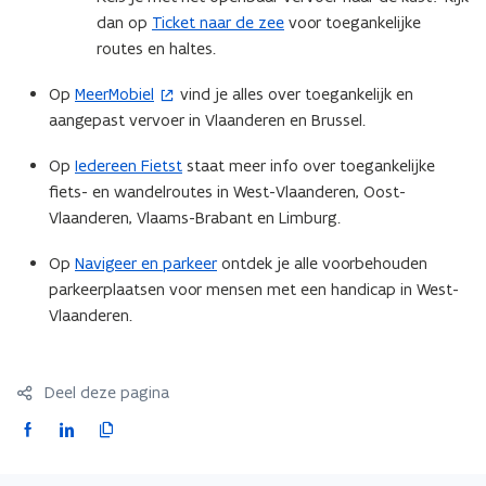
n
t
dan op
Ticket naar de zee
voor toegankelijke
s
e
routes en haltes.
t
r
Op
MeerMobiel
vind je alles over toegankelijk en
(
e
)
aangepast vervoer in Vlaanderen en Brussel.
o
r
p
)
Op
Iedereen Fietst
staat meer info over toegankelijke
e
fiets- en wandelroutes in West-Vlaanderen, Oost-
n
Vlaanderen, Vlaams-Brabant en Limburg.
t
i
Op
Navigeer en parkeer
ontdek je alle voorbehouden
n
parkeerplaatsen voor mensen met een handicap in West-
n
Vlaanderen.
i
e
u
Deel deze pagina
w
F
L
K
v
a
i
o
e
c
n
p
n