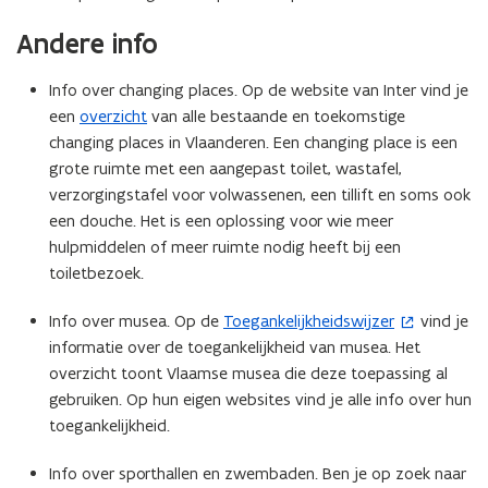
e
Andere info
r
)
Info over changing places. Op de website van Inter vind je
een
overzicht
van alle bestaande en toekomstige
changing places in Vlaanderen. Een changing place is een
grote ruimte met een aangepast toilet, wastafel,
verzorgingstafel voor volwassenen, een tillift en soms ook
een douche. Het is een oplossing voor wie meer
hulpmiddelen of meer ruimte nodig heeft bij een
toiletbezoek.
Info over musea. Op de
Toegankelijkheidswijzer
vind je
(
informatie over de toegankelijkheid van musea. Het
o
overzicht toont Vlaamse musea die deze toepassing al
p
gebruiken. Op hun eigen websites vind je alle info over hun
e
toegankelijkheid.
n
t
Info over sporthallen en zwembaden. Ben je op zoek naar
i