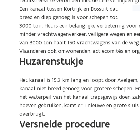
rechtstreeks te verbinden met de Leie vermijden 
n
(Kl
Een kanaal tussen Kortrijk en Bossuit dat
n
op
breed en diep genoeg is voor schepen tot
i
de
3000 ton. Het is een belangrijke verbetering voor
e
afb
minder vrachtwagenverkeer, veiligere wegen en een
u
vo
van 3000 ton haalt 150 vrachtwagens van de weg.
w
ee
Vlaanderen ook omwonenden, actiecomités en organ
v
Huzarenstukje
ver
e
we
n
s
Het kanaal is 15,2 km lang en loopt door Avelgem, 
t
kanaal niet breed genoeg voor grotere schepen. Er
e
het waterpeil van het kanaal trapsgewijs doen zak
r
hoeven gebruiken, komt er 1 nieuwe en grote sluis 
)
overbrugt.
Versnelde procedure