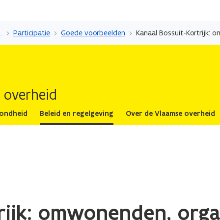
Overslaan
en
r beleid te maken
Participatie
Goede voorbeelden
naar
de
inhoud
gaan
 overheid
zondheid
Beleid en regelgeving
Over de Vlaamse overheid
rijk: omwonenden, orga