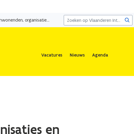
Zoe
Kanaal Bossuit-Kortrijk: omwonenden, organisaties en actiecomités bepalen mee heraanleg
Vacatures
Nieuws
Agenda
nisaties en