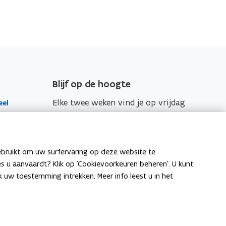
Blijf op de hoogte
Elke twee weken vind je op vrijdag
eel
de nieuwsbrief van Vlaanderen
Intern in je mailbox.
Schrijf je in
ebruikt om uw surfervaring op deze website te
ies u aanvaardt? Klik op 'Cookievoorkeuren beheren'. U kunt
itenlandse
uw toestemming intrekken. Meer info leest u in het