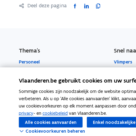
F
L
K
Deel deze pagina
a
i
o
c
n
p
e
k
i
b
e
e
o
d
e
Thema's
Snel naa
o
i
r
Personeel
Vlimpers
k
n
l
o
o
i
Werkplek
Facilipunt
p
p
n
Vlaanderen.be gebruikt cookies om uw surfe
e
e
k
o
Beleid en regelgeving
Orafin
Sommige cookies zijn noodzakelijk om de website optimaal
n
n
n
p
verbeteren. Als u op 'Alle cookies aanvaarden' klikt, aanva
t
t
a
Welzijn en gezondheid
e
uw cookievoorkeuren op elk moment aanpassen door ondera
i
i
a
n
privacy
- en
cookiebeleid
van Vlaanderen.be.
Over de Vlaamse overheid
t
n
n
r
Alle cookies aanvaarden
Enkel noodzakelijke
i
n
n
k
Cookievoorkeuren beheren
n