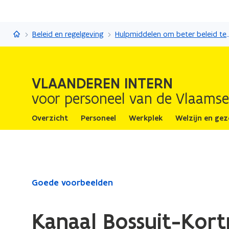
Vlaanderen Intern
Beleid en regelgeving
Hulpmiddelen om bete
VLAANDEREN INTERN
voor personeel van de Vlaamse
Overzicht
Personeel
Werkplek
Welzijn en ge
Gedaan
Goede voorbeelden
met
laden.
Kanaal Bossuit-Kort
U