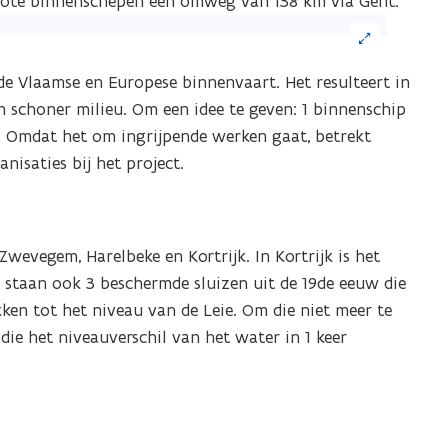
grote binnenschepen een omweg van 138 km via Gent.
ik
 de Vlaamse en Europese binnenvaart. Het resulteert in
eelding
 schoner milieu. Om een idee te geven: 1 binnenschip
or
 Omdat het om ingrijpende werken gaat, betrekt
n
isaties bij het project.
grote
ergave)
Zwevegem, Harelbeke en Kortrijk. In Kortrijk is het
 staan ook 3 beschermde sluizen uit de 19de eeuw die
ken tot het niveau van de Leie. Om die niet meer te
die het niveauverschil van het water in 1 keer