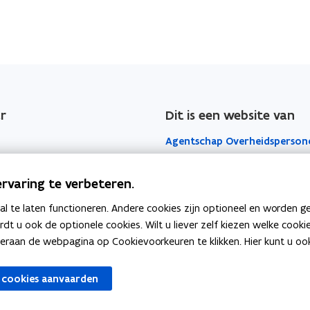
r
Dit is een website van
Agentschap Overheidsperson
Het Facilitair Bedrijf
rvaring te verbeteren.
Digitaal Vlaanderen
 te laten functioneren. Andere cookies zijn optioneel en worden g
ardt u ook de optionele cookies. Wilt u liever zelf kiezen welke cook
Departement Kanselarij en Bu
an de webpagina op Cookievoorkeuren te klikken. Hier kunt u ook 
Zaken
 cookies aanvaarden