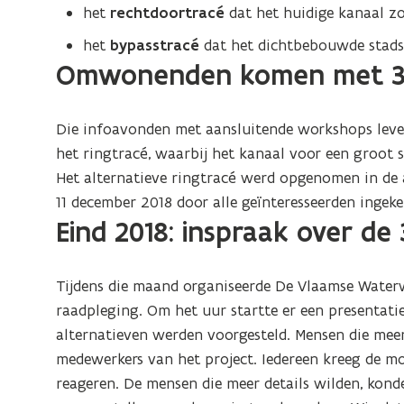
het
rechtdoortracé
dat het huidige kanaal zo
n
s
het
bypasstracé
dat het dichtbebouwde stadsde
Omwonenden komen met 3d
t
e
r
Die infoavonden met aansluitende workshops leve
)
het ringtracé, waarbij het kanaal voor een groot s
Het alternatieve ringtracé werd opgenomen in de
11 december 2018 door alle geïnteresseerden ingek
Eind 2018: inspraak over de
Tijdens die maand organiseerde De Vlaamse Water
raadpleging. Om het uur startte er een presentatie
alternatieven werden voorgesteld. Mensen die meer
medewerkers van het project. Iedereen kreeg de mo
reageren. De mensen die meer details wilden, kond