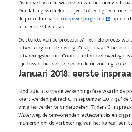
De impact van de werken en van het nieuwe kanaal 
Om dat ingewikkelde project tot een goed einde te
de procedure voor
complexe projecten
op om dat
(
procedure? Inspraak.
o
p
De sterkte van de procedure? Het hele proces word
e
uitwerking en uitvoering. Er zijn maar 3 beslismom
n
uitvoeringsbesluit. Continu informeel overleg tuss
t
tijd tussen het eerste idee en de uitvoering zo kort 
i
Januari 2018: eerste inspra
n
n
i
Eind 2016 startte de verkenningsfase waarin de pro
e
kaart werden gebracht. In september 2017 gaf de V
u
om alles verder te onderzoeken. Tijdens 3 inspra
w
Waterweg de omwonenden, actiecomités en organis
v
manieren om de verbetering van het kanaal aan t
e