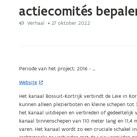
bevindt
actiecomités bepal
zich
op:
Verhaal
 •
27 oktober 2022
Kanaal
Bossuit-
Kortrijk:
omwonenden,
organisaties
Periode van het project: 2016 - …
en
actiecomités
Website
(
bepalen
o
mee
Het kanaal Bossuit-Kortrijk verbindt de Leie in Ko
p
heraanleg
kunnen alleen plezierboten en kleine schepen tot 
e
het kanaal uitdiepen en verbreden of gedeeltelijk 
n
kanaal binnenschepen van 110 meter lang en 11,4
t
varen. Het kanaal wordt zo een cruciale schakel 
i