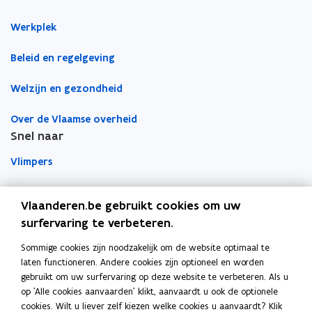
u
n
n
e
e
w
g
Werkplek
g
r
r
v
e
Beleid en regelgeving
n
s
Welzijn en gezondheid
t
e
Over de Vlaamse overheid
r
Snel naar
Vlimpers
Facilipunt
Vlaanderen.be gebruikt cookies om uw
surfervaring te verbeteren.
o
Orafin
p
Dit is een website van
Sommige cookies zijn noodzakelijk om de website optimaal te
e
laten functioneren. Andere cookies zijn optioneel en worden
Agentschap Overheidspersoneel
n
gebruikt om uw surfervaring op deze website te verbeteren. Als u
t
op 'Alle cookies aanvaarden' klikt, aanvaardt u ook de optionele
Het Facilitair Bedrijf
i
cookies. Wilt u liever zelf kiezen welke cookies u aanvaardt? Klik