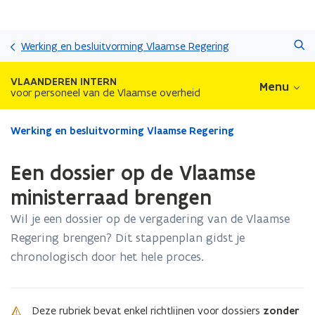
Overslaan
Zoeken
en
Werking en besluitvorming Vlaamse Regering
naar
de
VLAANDEREN INTERN
Menu
inhoud
voor personeel van de Vlaamse overheid
gaan
Gedaan
Werking en besluitvorming Vlaamse Regering
met
laden.
Een dossier op de Vlaamse
U
bevindt
ministerraad brengen
zich
Wil je een dossier op de vergadering van de Vlaamse
op:
Een
Regering brengen? Dit stappenplan gidst je
dossier
chronologisch door het hele proces.
op
de
Vlaamse
ministerraad
Deze rubriek bevat enkel richtlijnen voor dossiers
zonder