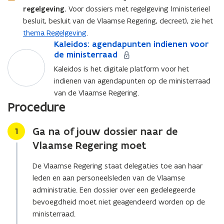
brengen
regelgeving.
Voor dossiers met regelgeving (ministerieel
besluit, besluit van de Vlaamse Regering, decreet), zie het
thema Regelgeving
.
K
Kaleidos: agendapunten indienen voor
K
a
de ministerraad
a
l
l
Kaleidos is het digitale platform voor het
e
e
indienen van agendapunten op de ministerraad
i
i
van de Vlaamse Regering.
d
d
Procedure
o
o
s
s
:
:
Ga na of jouw dossier naar de
Stap
1
a
a
Vlaamse Regering moet
g
g
e
e
De Vlaamse Regering staat delegaties toe aan haar
n
n
leden en aan personeelsleden van de Vlaamse
d
d
administratie. Een dossier over een gedelegeerde
a
a
p
p
bevoegdheid moet niet geagendeerd worden op de
u
u
ministerraad.
n
n