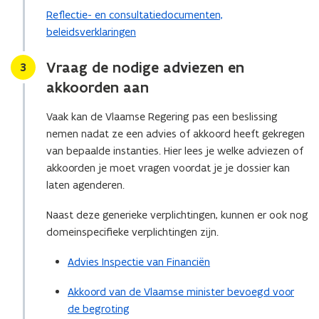
s
s
Reflectie- en consultatiedocumenten,
t
t
beleidsverklaringen
e
e
r
r
Vraag de nodige adviezen en
Stap
3
r
r
a
a
akkoorden aan
a
a
d
d
Vaak kan de Vlaamse Regering pas een beslissing
nemen nadat ze een advies of akkoord heeft gekregen
van bepaalde instanties. Hier lees je welke adviezen of
akkoorden je moet vragen voordat je je dossier kan
laten agenderen.
Naast deze generieke verplichtingen, kunnen er ook nog
domeinspecifieke verplichtingen zijn.
Advies Inspectie van Financiën
Akkoord van de Vlaamse minister bevoegd voor
de begroting