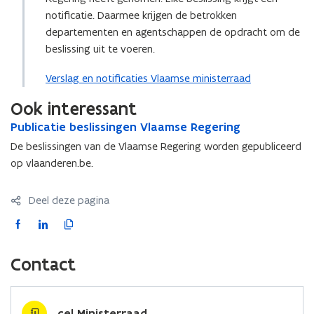
notificatie. Daarmee krijgen de betrokken
departementen en agentschappen de opdracht om de
beslissing uit te voeren.
Verslag en notificaties Vlaamse ministerraad
Ook interessant
P
Publicatie beslissingen Vlaamse Regering
P
u
u
De beslissingen van de Vlaamse Regering worden gepubliceerd
b
b
op vlaanderen.be.
l
l
i
i
c
c
Deel deze pagina
a
a
F
L
K
t
t
a
i
o
i
i
c
n
p
e
e
Contact
b
e
k
i
b
e
e
b
e
e
s
s
o
d
e
cel Ministerraad