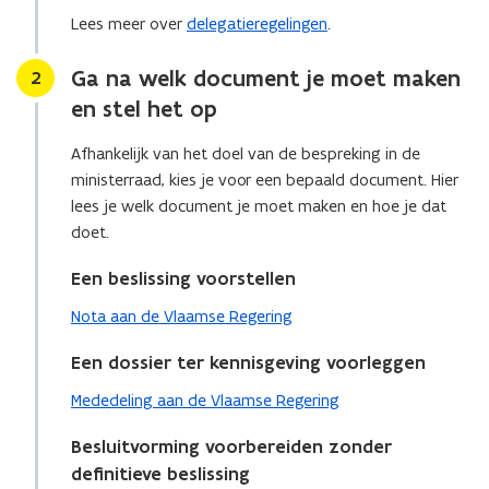
t
t
Lees meer over
delegatieregelingen
.
e
e
n
n
Ga na welk document je moet maken
Stap
2
i
i
en stel het op
n
n
d
d
Afhankelijk van het doel van de bespreking in de
i
i
e
ministerraad, kies je voor een bepaald document. Hier
e
n
n
lees je welk document je moet maken en hoe je dat
e
e
doet.
n
n
v
v
Een beslissing voorstellen
o
o
o
Nota aan de Vlaamse Regering
o
r
r
Een dossier ter kennisgeving voorleggen
d
d
e
e
Mededeling aan de Vlaamse Regering
m
m
i
i
Besluitvorming voorbereiden zonder
n
n
definitieve beslissing
i
i