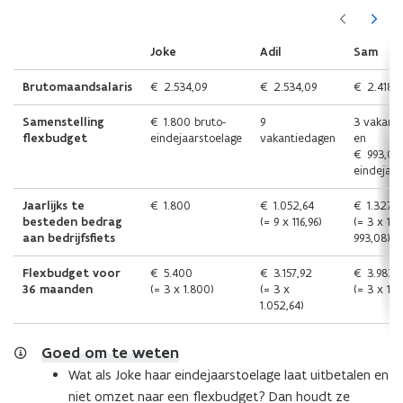
(Scroll
(Scroll
links)
rechts)
Joke
Adil
Sam
Brutomaandsalaris
€ 2.534,09
€ 2.534,09
€ 2.418,7
Samenstelling
€ 1.800 bruto-
9
3 vakant
flexbudget
eindejaarstoelage
vakantiedagen
en
€ 993,08 
eindejaar
Jaarlijks te
€ 1.800
€ 1.052,64
€ 1.327,9
besteden bedrag
(= 9 x 116,96)
(= 3 x 111
aan bedrijfsfiets
993,08)
Flexbudget voor
€ 5.400
€ 3.157,92
€ 3.983,9
36 maanden
(= 3 x 1.800)
(= 3 x
(= 3 x 1.3
1.052,64)
Goed om te weten
Wat als Joke haar eindejaarstoelage laat uitbetalen en
niet omzet naar een flexbudget? Dan houdt ze