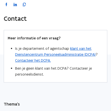
F
L
K
a
i
o
c
n
p
Contact
e
k
i
b
e
e
o
d
e
Meer informatie of een vraag?
o
i
r
k
n
l
Is je departement of agentschap
klant van het
o
o
i
Dienstencentrum Personeelsadministratie (DCPA)
?
p
p
n
Contacteer het DCPA.
e
e
k
Ben je geen klant van het DCPA? Contacteer je
n
n
n
personeelsdienst.
t
t
a
i
i
a
n
n
r
n
n
k
i
i
l
Thema's
e
e
e
u
u
m