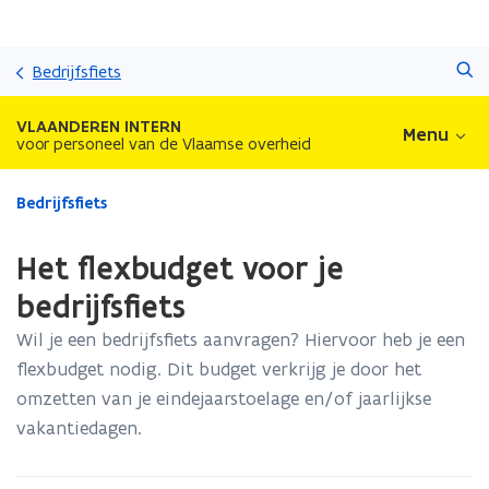
Overslaan
Zoeken
en
Bedrijfsfiets
naar
de
VLAANDEREN INTERN
Menu
inhoud
voor personeel van de Vlaamse overheid
gaan
Gedaan
Bedrijfsfiets
met
laden.
Het flexbudget voor je
U
bevindt
bedrijfsfiets
zich
Wil je een bedrijfsfiets aanvragen? Hiervoor heb je een
op:
Het
flexbudget nodig. Dit budget verkrijg je door het
flexbudget
omzetten van je eindejaarstoelage en/of jaarlijkse
voor
vakantiedagen.
je
bedrijfsfiets