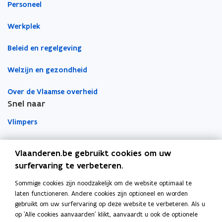
Personeel
w
w
b
v
v
o
Werkplek
e
e
r
n
n
d
Beleid en regelgeving
s
s
Welzijn en gezondheid
t
t
e
e
Over de Vlaamse overheid
r
r
Snel naar
Vlimpers
Facilipunt
Vlaanderen.be gebruikt cookies om uw
surfervaring te verbeteren.
o
Orafin
p
Dit is een website van
Sommige cookies zijn noodzakelijk om de website optimaal te
e
laten functioneren. Andere cookies zijn optioneel en worden
Agentschap Overheidspersoneel
n
gebruikt om uw surfervaring op deze website te verbeteren. Als u
t
op 'Alle cookies aanvaarden' klikt, aanvaardt u ook de optionele
Het Facilitair Bedrijf