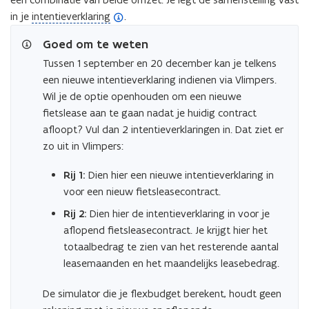
(
in je
intentieverklaring
.
o
Goed om te weten
p
Tussen 1 september en 20 december kan je telkens
e
een nieuwe intentieverklaring indienen via Vlimpers.
n
Wil je de optie openhouden om een nieuwe
d
fietslease aan te gaan nadat je huidig contract
e
afloopt? Vul dan 2 intentieverklaringen in. Dat ziet er
f
zo uit in Vlimpers:
i
n
Rij 1:
Dien hier een nieuwe intentieverklaring in
i
voor een nieuw fietsleasecontract.
t
Rij 2:
Dien hier de intentieverklaring in voor je
i
aflopend fietsleasecontract. Je krijgt hier het
e
totaalbedrag te zien van het resterende aantal
)
leasemaanden en het maandelijks leasebedrag.
De simulator die je flexbudget berekent, houdt geen