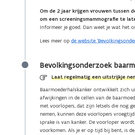
Om de 2 jaar krijgen vrouwen tussen d
om een screeningsmammografie te lat
Informeer je goed. Dan weet je wat het o
Lees meer op
de website ‘Bevolkingsonde
(
o
p
Bevolkingsonderzoek baarm
e
n
Laat regelmatig een uitstrijkje n
t
Baarmoederhalskanker ontwikkelt zich uit
i
afwijkingen in de cellen van de baarmoed
n
met voorlopers, dat zijn letsels die nog g
n
nemen, kunnen deze voorlopers vroegtijd
i
sprake is van kanker. De voorloper wor
e
voorkomen. Als je er op tijd bij bent, is
u