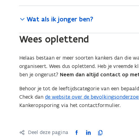
o
p
e
Wat als ik jonger ben?
n
t
Wees oplettend
i
n
Helaas bestaan er meer soorten kankers dan die 
n
organiseert. Wees dus oplettend. Heb je vreemde kl
i
ben je ongerust?
Neem dan altijd contact op met
e
u
Behoor je tot de leeftijdscategorie van een bepaa
w
Check dan
de website over de bevolkingsonderzoe
(
v
Kankeropsporing via het contactformulier.
o
e
p
n
e
s
n
F
L
K
Deel deze pagina
t
t