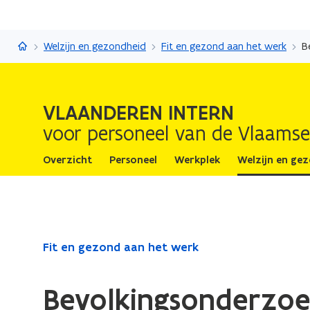
Vlaanderen Intern
Welzijn en gezondheid
Fit en gezond aan het werk
B
VLAANDEREN INTERN
voor personeel van de Vlaamse
Overzicht
Personeel
Werkplek
Welzijn en ge
Gedaan
Fit en gezond aan het werk
met
laden.
Bevolkingsonderzo
U