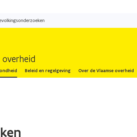
Overslaan
en
evolkingsonderzoeken
naar
de
inhoud
gaan
 overheid
zondheid
Beleid en regelgeving
Over de Vlaamse overheid
eken