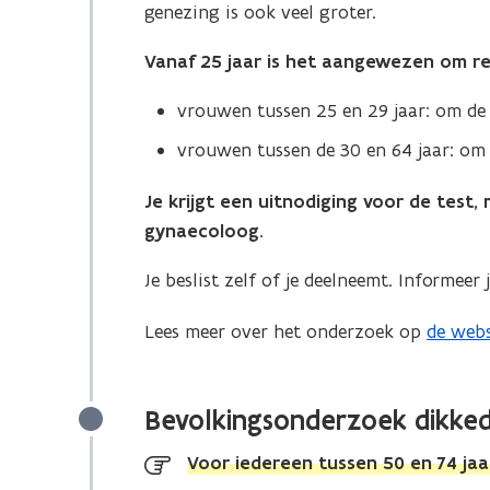
genezing is ook veel groter.
w
v
Vanaf 25 jaar is het aangewezen om re
e
n
vrouwen tussen 25 en 29 jaar: om de 
s
vrouwen tussen de 30 en 64 jaar: om 
t
e
Je krijgt een uitnodiging voor de test, 
r
gynaecoloog.
)
Je beslist zelf of je deelneemt. Informeer 
Lees meer over het onderzoek op
de webs
(
o
p
Bevolkingsonderzoek dikke
e
n
Voor iedereen tussen 50 en 74 jaa
t