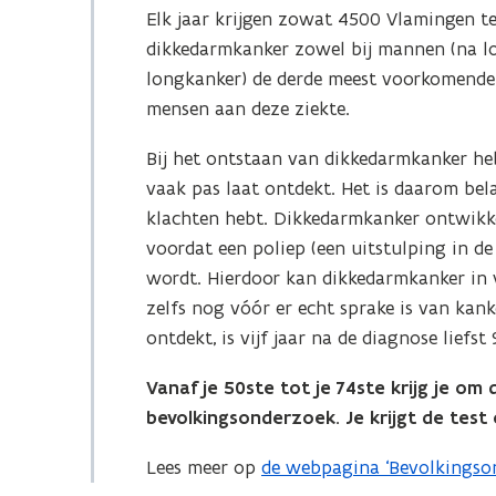
Elk jaar krijgen zowat 4500 Vlamingen t
i
dikkedarmkanker zowel bij mannen (na lo
n
longkanker) de derde meest voorkomende 
n
mensen aan deze ziekte.
i
e
Bij het ontstaan van dikkedarmkanker heb
u
vaak pas laat ontdekt. Het is daarom bel
w
klachten hebt. Dikkedarmkanker ontwikke
v
voordat een poliep (een uitstulping in 
e
wordt. Hierdoor kan dikkedarmkanker in 
n
zelfs nog vóór er echt sprake is van kan
s
ontdekt, is vijf jaar na de diagnose lief
t
e
Vanaf je 50ste tot je 74ste krijg je om 
r
bevolkingsonderzoek. Je krijgt de test
)
Lees meer op
de webpagina ‘Bevolkingso
(