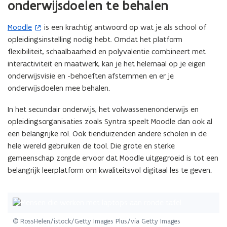
onderwijsdoelen te behalen
Moodle
is een krachtig antwoord op wat je als school of
(
opleidingsinstelling nodig hebt. Omdat het platform
o
flexibiliteit, schaalbaarheid en polyvalentie combineert met
p
interactiviteit en maatwerk, kan je het helemaal op je eigen
e
onderwijsvisie en -behoeften afstemmen en er je
n
onderwijsdoelen mee behalen.
t
i
In het secundair onderwijs, het volwassenenonderwijs en
n
opleidingsorganisaties zoals Syntra speelt Moodle dan ook al
n
een belangrijke rol. Ook tienduizenden andere scholen in de
i
hele wereld gebruiken de tool. Die grote en sterke
e
gemeenschap zorgde ervoor dat Moodle uitgegroeid is tot een
u
belangrijk leerplatform om kwaliteitsvol digitaal les te geven.
w
v
e
n
© RossHelen/istock/Getty Images Plus/via Getty Images
s