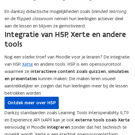
En dankzij didactische mogelijkheden zoals
blended learning
en de
flipped classroom
nemen hun leerlingen actiever deel
aan de lessen en blijven ze gemotiveerd.
Integratie van H5P, Xerte en andere
tools
Nog een sterke troef van Moodle voor je leraren? De integratie
van H5P,
Xerte
en andere tools. H5P is een opensourcetool
waarmee ze
interactieve content zoals quizzen, simulaties
en presentaties
kunnen maken. Die maken leren visueel
aantrekkelijker en zorgen dat hun leerlingen meer bij de lessen
betrokken worden.
Ontdek meer over H5P
Dankzij standaarden zoals Learning Tools Interoperability (LTI)
en Experience API (xAPI) kan je ook
externe tools zoals Xerte
eenvoudig in Moodle
integreren
zonder dat het technisch te
moeilijk wordt. Xerte is een krachtig opensourceplatform