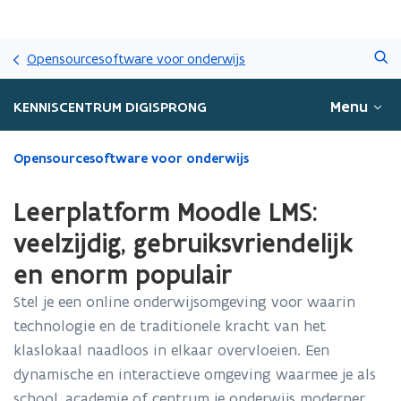
Overslaan
Zoeken
en
Opensourcesoftware voor onderwijs
naar
de
Menu
KENNISCENTRUM DIGISPRONG
inhoud
gaan
Gedaan
Opensourcesoftware voor onderwijs
met
laden.
Leerplatform Moodle LMS:
U
bevindt
veelzijdig, gebruiksvriendelijk
zich
en enorm populair
op:
Leerplatform
Stel je een online onderwijsomgeving voor waarin
Moodle
technologie en de traditionele kracht van het
LMS:
veelzijdig,
klaslokaal naadloos in elkaar overvloeien. Een
gebruiksvriendelijk
dynamische en interactieve omgeving waarmee je als
en
school, academie of centrum je onderwijs moderner