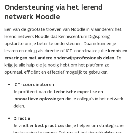
t
Ondersteuning via het lerend
e
netwerk Moodle
r
)
Een van de grootste troeven van Moodle in Vlaanderen: het
lerend netwerk Moodle dat Kenniscentrum Digisprong
opstartte om je beter te ondersteunen. Daarin kunnen je
leraren en ook jij als directie of ICT-coördinator jullie
kennis en
ervaringen met andere onderwijsprofessionals delen
. Zo
krijg je alle hulp die je nodig hebt om het platform zo
optimaal, efficiënt en effectief mogelijk te gebruiken.
ICT-coördinatoren
Je profiteert van de
technische expertise en
innovatieve oplossingen
die je collega’s in het netwerk
delen.
Directie
Je vindt er
best practices
die je helpen om strategische
beslissingen te nemen. Dat maakt het gemakkelijker om