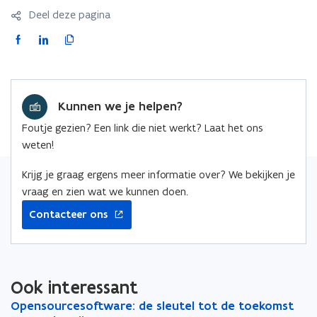
venster
Deel deze pagina
F
L
K
a
i
o
c
n
p
e
k
i
Kunnen we je helpen?
b
e
e
o
d
e
Foutje gezien? Een link die niet werkt? Laat het ons
o
i
r
weten!
k
n
l
o
o
i
Krijg je graag ergens meer informatie over? We bekijken je
p
p
n
vraag en zien wat we kunnen doen.
e
e
k
Contacteer ons
n
n
n
t
t
a
i
i
a
n
n
r
Ook interessant
n
n
k
O
Opensourcesoftware: de sleutel tot de toekomst
O
i
i
l