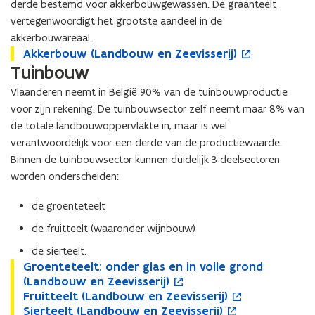
derde bestemd voor akkerbouwgewassen. De graanteelt
vertegenwoordigt het grootste aandeel in de
akkerbouwareaal.
A
Akkerbouw (Landbouw en Zeevisserij)
A
o
k
Tuinbouw
k
p
k
k
e
Vlaanderen neemt in België 90% van de tuinbouwproductie
e
e
n
voor zijn rekening. De tuinbouwsector zelf neemt maar 8% van
r
r
t
de totale landbouwoppervlakte in, maar is wel
b
b
i
o
o
n
verantwoordelijk voor een derde van de productiewaarde.
u
u
n
Binnen de tuinbouwsector kunnen duidelijk 3 deelsectoren
w
w
i
worden onderscheiden:
(
(
e
L
L
u
de groenteteelt
a
a
w
de fruitteelt (waaronder wijnbouw)
n
n
v
d
d
e
de sierteelt.
b
b
n
G
Groenteteelt: onder glas en in volle grond
G
o
o
o
s
r
(Landbouw en Zeevisserij)
r
p
u
u
t
o
F
Fruitteelt (Landbouw en Zeevisserij)
o
e
F
o
w
w
e
e
r
S
Sierteelt (Landbouw en Zeevisserij)
e
n
r
p
S
o