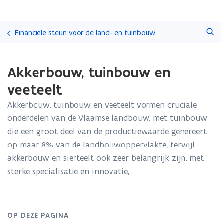
Overslaan
Zoeken
en
Financiële steun voor de land- en tuinbouw
naar
de
Gedaan
inhoud
Akkerbouw, tuinbouw en
met
gaan
laden.
veeteelt
U
bevindt
Akkerbouw, tuinbouw en veeteelt vormen cruciale
zich
onderdelen van de Vlaamse landbouw, met tuinbouw
op:
Akkerbouw,
die een groot deel van de productiewaarde genereert
tuinbouw
op maar 8% van de landbouwoppervlakte, terwijl
en
akkerbouw en sierteelt ook zeer belangrijk zijn, met
veeteelt
sterke specialisatie en innovatie,
OP DEZE PAGINA