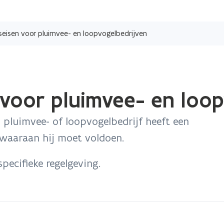
Overslaan
en
seisen voor pluimvee- en loopvogelbedrijven
naar
de
inhoud
gaan
 voor pluimvee- en loo
 pluimvee- of loopvogelbedrijf heeft een
 waaraan hij moet voldoen.
pecifieke regelgeving.