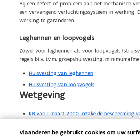
Bij een defect of probleem aan het mechanisch ven
een vervangend verluchtingssysteem in werking. 
werking te garanderen.
Leghennen en loopvogels
Zowel voor leghennen als voor loopvogels (struisv
regels bijv. i.v.m. groepshuisvesting, minimumafm
Huisvesting van leghennen
Huisvesting van loopvogels
Wetgeving
KB van 1 maart 2000 inzake de bescherming 
(
P
KB van 17 mei 2001 betreffende de toegestane 
(
D
Vlaanderen.be gebruikt cookies om uw surfe
nutsgebruik van de dieren of op de beperking 
P
F