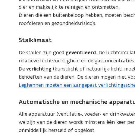
dier en makkelijk te reinigen en ontsmetten.
Dieren die een buitenbeloop hebben, moeten besc
roofdieren en gezondheidsrisico’s.
Stalklimaat
De stallen zijn goed
geventileerd
. De luchtcircula
relatieve luchtvochtigheid en de gasconcentraties 
De
verlichting
(kunstlicht of natuurlijk licht) mo
behoeften van de dieren. De dieren mogen niet voor
Leghennen moeten een aangepast verlichtingssche
Automatische en mechanische apparat
Alle apparatuur (ventilatie-, voeder- en drinkwate
welzijn van de dieren wordt minstens één keer pe
onmiddellijk hersteld of opgelost.