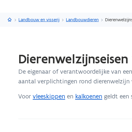
Vlaanderen.be
Landbouw en visserij
Landbouwdieren
Dierenwelzijn
Gedaan
Dierenwelzijnseisen
met
laden.
De eigenaar of verantwoordelijke van een
U
bevindt
aantal verplichtingen rond dierenwelzijn
zich
op:
Voor
vleeskippen
en
kalkoenen
geldt een s
Dierenwelzijnseisen
voor
pluimvee-
en