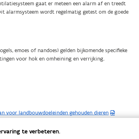
tilatiesysteem gaat er meteen een alarm af en treedt
Dit alarmsysteem wordt regelmatig getest om de goede
ogels, emoes of nandoes) gelden bijkomende specifieke
etingen voor hok en omheining en verrijking.
van voor landbouwdoeleinden gehouden dieren
ingrepen bij gewervelde dieren, met het oog op het
rvaring te verbeteren.
van de voortplanting van de diersoort