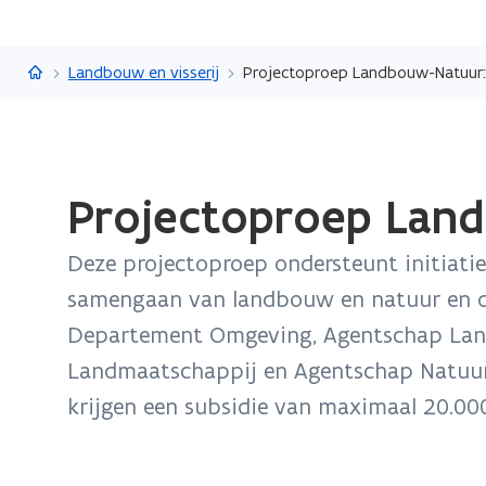
Vlaanderen.be
Landbouw en visserij
Projectoproep Landbouw-Natuur:
Gedaan
Projectoproep Land
met
laden.
Deze projectoproep ondersteunt initiatie
U
bevindt
samengaan van landbouw en natuur en di
zich
Departement Omgeving, Agentschap Land
op:
Landmaatschappij en Agentschap Natuur en
Projectoproep
krijgen een subsidie van maximaal 20.000
Landbouw-
Natuur:
op