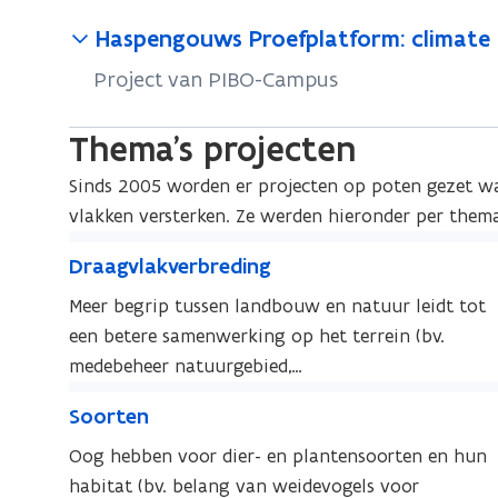
Haspengouws Proefplatform: climate 
Project van PIBO-Campus
Thema's projecten
Sinds 2005 worden er projecten op poten gezet wa
vlakken versterken. Ze werden hieronder per them
D
D
Draagvlakverbreding
r
r
a
Meer begrip tussen landbouw en natuur leidt tot
a
a
een betere samenwerking op het terrein (bv.
a
g
medebeheer natuurgebied,
g
v
S
landschapsbelevenisroute …)
v
S
Soorten
l
l
o
o
a
a
o
Oog hebben voor dier- en plantensoorten en hun
o
k
k
r
habitat (bv. belang van weidevogels voor
r