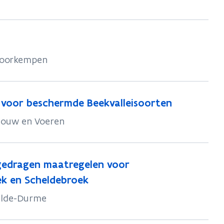
 Voorkempen
s voor beschermde Beekvalleisoorten
gouw en Voeren
gedragen maatregelen voor
ek en Scheldebroek
elde-Durme