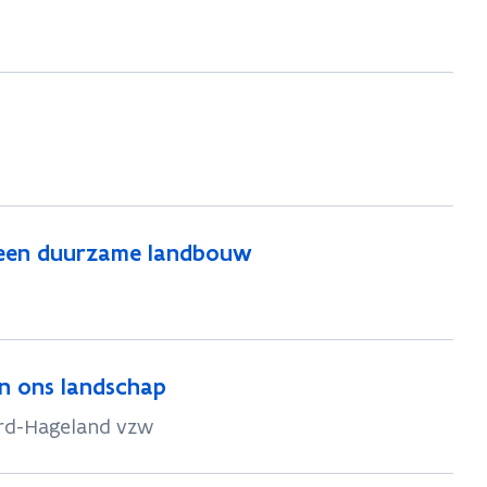
 een duurzame landbouw
n ons landschap
ord-Hageland vzw