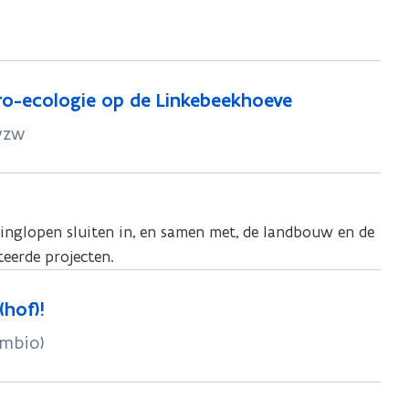
o-ecologie op de Linkebeekhoeve
vzw
nglopen sluiten in, en samen met, de landbouw en de
teerde projecten.
hof)!
ymbio)