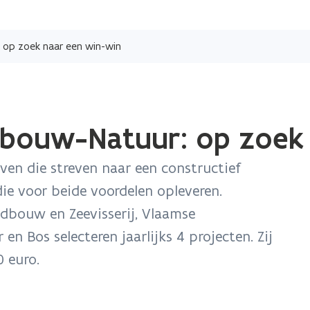
Overslaan
en
 op zoek naar een win-win
naar
de
inhoud
gaan
bouw-Natuur: op zoek 
ven die streven naar een constructief
e voor beide voordelen opleveren.
bouw en Zeevisserij, Vlaamse
 Bos selecteren jaarlijks 4 projecten. Zij
 euro.