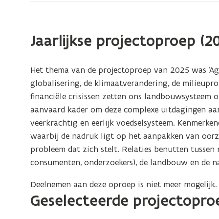
zoek
naar
een
Jaarlijkse projectoproep (2
win-
win
Het thema van de projectoproep van 2025 was ‘Agr
globalisering, de klimaatverandering, de milieupr
financiële crisissen zetten ons landbouwsysteem o
aanvaard kader om deze complexe uitdagingen aa
veerkrachtig en eerlijk voedselsysteem. Kenmerkend
waarbij de nadruk ligt op het aanpakken van oorza
probleem dat zich stelt. Relaties benutten tussen 
consumenten, onderzoekers), de landbouw en de nat
Deelnemen aan deze oproep is niet meer mogelijk. 
Geselecteerde projectoproe