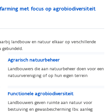
farming met focus op agrobiodiversiteit
arbij landbouw en natuur elkaar op verschillende
a gebundeld.
A
A
Agrarisch natuurbeheer
g
g
r
Landbouwers die aan natuurbeheer doen voor een
r
a
natuurvereniging of op hun eigen terrein
a
r
r
i
F
i
F
Functionele agrobiodiversiteit
s
s
u
u
c
c
n
Landbouwers geven ruimte aan natuur voor
n
h
h
c
bestuiving en gewasbescherming (bv. aanleg
c