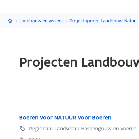
Vlaanderen.be
Landbouw en visserij
Projectoproep Landbouw-Natuur: op zoek naar een 
Gedaan
Projecten Landbouw
met
laden.
U
bevindt
zich
op:
Projecten
B
Landbouw-
B
Boeren voor NATUUR voor Boeren
o
o
Natuur:
e
Regionaal Landschap Haspengouw en Voeren
e
agrarisch
r