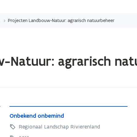
Overslaan
en
win-win
Projecten Landbouw-Natuur: agrarisch natuurbeheer
naar
de
inhoud
gaan
-Natuur: agrarisch na
O
O
Onbekend onbemind
n
n
b
Regionaal Landschap Rivierenland
b
e