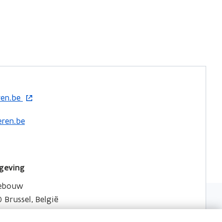
ren.be
ren.be
geving
gebouw
 Brussel, België