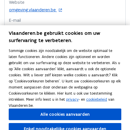
u
Website
L
L
e
k
n
l
w
o
omgeving.vlaanderen.be
a
a
n
o
o
i
v
p
n
n
s
p
p
n
E-mail
e
e
d
d
t
e
e
k
n
omgeving@vlaanderen.be
b
n
b
e
Vlaanderen.be gebruikt cookies om uw
n
n
n
t
o
o
r
s
Telefoon
surfervaring te verbeteren.
t
i
t
a
u
u
t
02 553 80 11
n
i
i
a
w
w
e
Sommige cookies zijn noodzakelijk om de website optimaal te
n
,
,
n
n
r
Adres
laten functioneren. Andere cookies zijn optioneel en worden
r
i
V
V
n
n
k
gebruikt om uw surfervaring op deze website te verbeteren. Als u
Departement Omgeving
)
e
i
i
i
i
l
op 'Alle cookies aanvaarden' klikt, aanvaardt u ook de optionele
u
s
s
Herman Teirlinckgebouw
e
e
e
cookies. Wilt u liever zelf kiezen welke cookies u aanvaardt? Klik
w
s
s
Havenlaan 88, 1000 Brussel, België
op 'Cookievoorkeuren beheren'. U kunt uw cookievoorkeuren op elk
u
u
m
v
e
e
o
Routeplanner
moment aanpassen door onderaan de webpagina op
w
e
w
b
r
r
p
Cookievoorkeuren te klikken. Hier kunt u ook uw toestemming
n
v
Postadres
v
o
i
i
e
intrekken. Meer info leest u in het
privacy
- en
cookiebeleid
van
s
j
j
e
e
r
n
Departement Omgeving
Vlaanderen.be.
t
-
-
t
n
n
d
Koning Albert II laan 15 bus 553, 1210 Brussel, België
e
e
Alle cookies aanvaarden
e
i
s
s
r
n
n
n
Meer details
t
t
V
V
n
Enkel noodzakelijke cookies aanvaarden