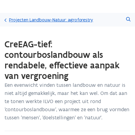
Overslaan
Zoeken
en
Projecten Landbouw-Natuur: agroforestry
naar
de
Gedaan
inhoud
CreEAG-tief:
met
gaan
laden.
contourboslandbouw als
U
bevindt
rendabele, effectieve aanpak
zich
van vergroening
op:
CreEAG-
Een evenwicht vinden tussen landbouw en natuur is
tief:
contourboslandbouw
niet altijd gemakkelijk, maar het kan wel. Om dat aan
als
te tonen werkte ILVO een project uit rond
rendabele,
‘contourboslandbouw’, waarmee ze een brug vormden
effectieve
tussen ‘mensen’, ‘doelstellingen’ en ‘natuur’.
aanpak
van
vergroening