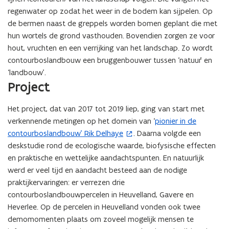
regenwater op zodat het weer in de bodem kan sijpelen. Op
de bermen naast de greppels worden bomen geplant die met
hun wortels de grond vasthouden. Bovendien zorgen ze voor
hout, vruchten en een verrijking van het landschap. Zo wordt
contourboslandbouw een bruggenbouwer tussen ‘natuur’ en
‘landbouw’.
Project
Het project, dat van 2017 tot 2019 liep, ging van start met
verkennende metingen op het domein van ‘
pionier in de
(
contourboslandbouw’ Rik Delhaye
. Daarna volgde een
o
deskstudie rond de ecologische waarde, biofysische effecten
p
en praktische en wettelijke aandachtspunten. En natuurlijk
e
werd er veel tijd en aandacht besteed aan de nodige
n
praktijkervaringen: er verrezen drie
t
contourboslandbouwpercelen in Heuvelland, Gavere en
i
Heverlee. Op de percelen in Heuvelland vonden ook twee
n
demomomenten plaats om zoveel mogelijk mensen te
n