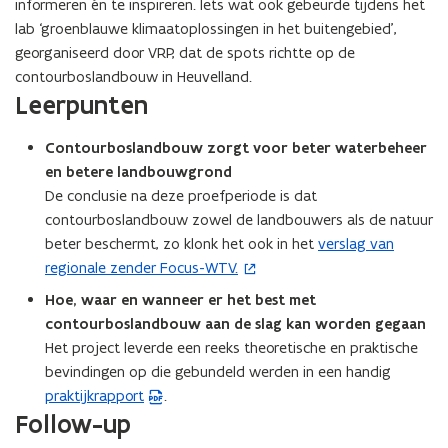
informeren én te inspireren. Iets wat ook gebeurde tijdens het
i
lab ‘groenblauwe klimaatoplossingen in het buitengebied’,
e
georganiseerd door VRP, dat de spots richtte op de
u
contourboslandbouw in Heuvelland.
w
Leerpunten
v
e
Contourboslandbouw zorgt voor beter waterbeheer
n
en betere landbouwgrond
s
De conclusie na deze proefperiode is dat
t
contourboslandbouw zowel de landbouwers als de natuur
e
beter beschermt, zo klonk het ook in het
verslag van
(
r
regionale zender Focus-WTV.
o
)
p
Hoe, waar en wanneer er het best met
e
contourboslandbouw aan de slag kan worden gegaan
n
Het project leverde een reeks theoretische en praktische
t
bevindingen op die gebundeld werden in een handig
i
praktijkrapport
.
(
n
Follow-up
P
n
D