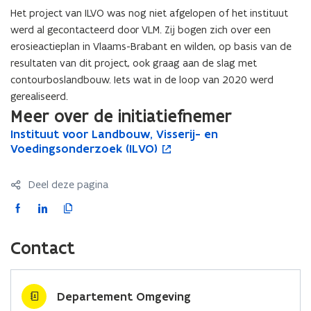
i
Het project van ILVO was nog niet afgelopen of het instituut
F
e
werd al gecontacteerd door VLM. Zij bogen zich over een
b
u
erosieactieplan in Vlaams-Brabant en wilden, op basis van de
e
w
resultaten van dit project, ook graag aan de slag met
s
v
contourboslandbouw. Iets wat in de loop van 2020 werd
t
e
gerealiseerd.
a
n
Meer over de initiatiefnemer
n
s
d
I
Instituut voor Landbouw, Visserij- en
I
o
t
n
Voedingsonderzoek (ILVO)
o
n
p
e
s
s
e
p
r
t
t
n
e
Deel deze pagina
i
i
t
)
n
t
t
i
F
L
K
t
u
u
n
a
i
o
i
u
u
n
c
n
p
Contact
n
t
t
i
e
k
i
v
n
v
e
b
e
e
o
o
u
i
o
d
e
o
o
w
Departement Omgeving
e
o
i
r
r
r
v