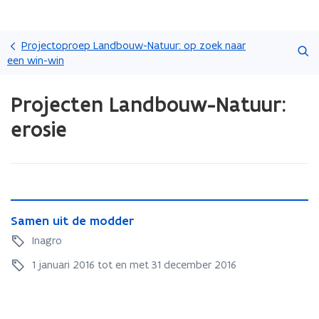
Overslaan
Zoeken
en
Projectoproep Landbouw-Natuur: op zoek naar
naar
een win-win
de
Gedaan
inhoud
Projecten Landbouw-Natuur:
met
gaan
laden.
erosie
U
bevindt
zich
op:
Projecten
Landbouw-
S
Natuur:
S
Samen uit de modder
a
erosie
a
m
Inagro
m
e
e
1 januari 2016 tot en met 31 december 2016
n
n
u
u
i
i
t