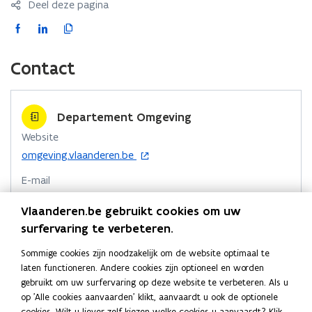
t
Deel deze pagina
d
d
e
F
L
K
e
m
a
i
o
m
o
c
n
p
o
Contact
d
e
k
i
d
d
d
b
e
e
e
e
r
o
d
e
Departement Omgeving
r
o
i
r
Website
k
n
l
o
omgeving.vlaanderen.be
o
o
i
p
p
p
n
E-mail
e
e
e
k
n
omgeving@vlaanderen.be
Vlaanderen.be gebruikt cookies om uw
n
n
n
t
Telefoon
surfervaring te verbeteren.
t
i
t
a
02 553 80 11
n
i
i
a
Sommige cookies zijn noodzakelijk om de website optimaal te
n
n
n
r
Adres
laten functioneren. Andere cookies zijn optioneel en worden
i
n
n
k
gebruikt om uw surfervaring op deze website te verbeteren. Als u
Departement Omgeving
e
i
i
l
op 'Alle cookies aanvaarden' klikt, aanvaardt u ook de optionele
u
Herman Teirlinckgebouw
e
e
e
cookies. Wilt u liever zelf kiezen welke cookies u aanvaardt? Klik