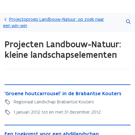
Overslaan
Zoeken
en
Projectoproep Landbouw-Natuur: op zoek naar
naar
een win-win
de
Gedaan
inhoud
Projecten Landbouw-Natuur:
met
gaan
laden.
kleine landschapselementen
U
bevindt
zich
op:
Projecten
Landbouw-
'
Natuur:
'
'Groene houtcarrousel' in de Brabantse Kouters
G
kleine
G
r
Regionaal Landschap Brabantse Kouters
landschapselementen
r
o
o
1 januari 2012 tot en met 31 december 2012
e
e
n
n
e
E
e
h
E
Een toekomst voor een abdijlandschap
e