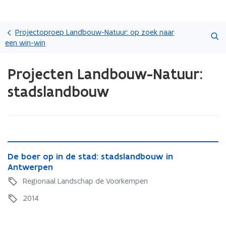
Overslaan
Zoeken
en
Projectoproep Landbouw-Natuur: op zoek naar
naar
een win-win
de
Gedaan
inhoud
Projecten Landbouw-Natuur:
met
gaan
laden.
stadslandbouw
U
bevindt
zich
op:
Projecten
Landbouw-
D
Natuur:
D
De boer op in de stad: stadslandbouw in
e
stadslandbouw
e
Antwerpen
b
b
o
Regionaal Landschap de Voorkempen
o
e
e
2014
r
r
o
o
p