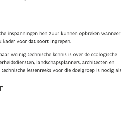
t
a
n
d
che inspanningen hen zuur kunnen opbreken wanneer
o
jk kader voor dat soort ingrepen.
p
e
 maar weinig technische kennis is over de ecologische
n
rheidsdiensten, landschapsplanners, architecten en
t
technische lessenreeks voor die doelgroep is nodig als
i
n
r
n
i
e
u
w
v