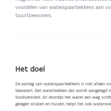
water:
voordelen van waterspaarbekkens aan voo
waterspaarbekkens
buurtbewoners.
bij
landbouwbedrijven
Het doel
De aanleg van waterspaarbekkens is niet alleen vo
bewatert. Een waterbekken dat wordt aangelegd me
biodiversiteit. En doordat het water een weg vind
gelegen straten en huizen, helpt het ook waterov