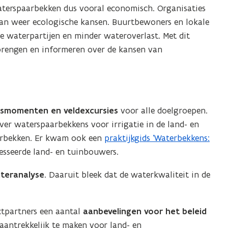
aterspaarbekken dus vooral economisch. Organisaties
dan weer ecologische kansen. Buurtbewoners en lokale
e waterpartijen en minder wateroverlast. Met dit
 brengen en informeren over de kansen van
smomenten en veldexcursies
voor alle doelgroepen.
er waterspaarbekkens voor irrigatie in de land- en
erbekken. Er kwam ook een
praktijkgids ‘Waterbekkens:
(
esseerde land- en tuinbouwers.
P
D
teranalyse
. Daaruit bleek dat de waterkwaliteit in de
F
b
e
ctpartners een aantal
aanbevelingen voor het beleid
s
antrekkelijk te maken voor land- en