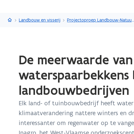
Vlaanderen.be
Landbouw en visserij
Projectoproep Landbouw-Natuur: op zoek naar een 
Gedaan
De meerwaarde van
met
laden.
waterspaarbekkens b
U
bevindt
landbouwbedrijven
zich
op:
Elk land- of tuinbouwbedrijf heeft water 
De
klimaatverandering nattere winters en d
meerwaarde
van
interessanter om regenwater op te vangen
meer
Inagro, het West-Vlaamse onderzoekscen