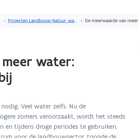
Overslaan
en
win-win
Projecten Landbouw-Natuur: waterbeheer
naar
de
inhoud
gaan
 meer water:
ij
nodig. Veel water zelfs. Nu de
rogere zomers veroorzaakt, wordt het steeds
 en tijdens droge periodes te gebruiken.
trum voor de landbouwsector, toonde de