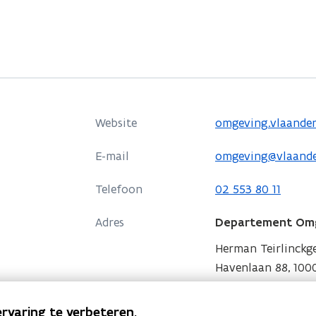
e
n
s
t
e
r
o
Website
omgeving.vlaande
)
p
E-mail
omgeving@vlaande
e
n
Telefoon
02 553 80 11
t
i
Adres
Departement Om
n
Herman Teirlinck
n
Havenlaan 88, 1000
i
o
Routeplanner
e
p
rvaring te verbeteren.
u