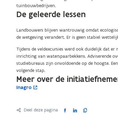
tuinbouwbedrijven.
De geleerde lessen
Landbouwers blijven wantrouwig omdat ecologis
de wetgeving verandert. Er is geen stabiel wetteli
Tijdens de veldexcursies werd ook duidelijk dat er
inrichting van waterspaarbekkens. Adviserende ove
studiebureaus zijn onvoldoende op de hoogte. Een 
volgende stap.
Meer over de initiatiefneme
I
Inagro
I
o
n
n
p
a
a
e
g
g
n
F
L
K
Deel deze pagina
r
r
t
a
i
o