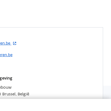
ren.be
ren.be
geving
gebouw
 Brussel, België