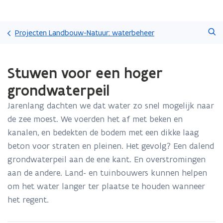
Overslaan
Zoeken
en
Projecten Landbouw-Natuur: waterbeheer
naar
de
Gedaan
inhoud
Stuwen voor een hoger
met
gaan
laden.
grondwaterpeil
U
bevindt
Jarenlang dachten we dat water zo snel mogelijk naar
zich
de zee moest. We voerden het af met beken en
op:
Stuwen
kanalen, en bedekten de bodem met een dikke laag
voor
beton voor straten en pleinen. Het gevolg? Een dalend
een
grondwaterpeil aan de ene kant. En overstromingen
hoger
aan de andere. Land- en tuinbouwers kunnen helpen
grondwaterpeil
om het water langer ter plaatse te houden wanneer
het regent.