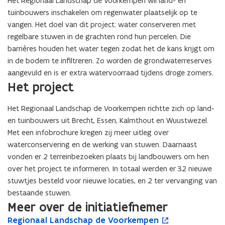
Het Regionaal Landschap de Voorkempen wil land- en
tuinbouwers inschakelen om regenwater plaatselijk op te
vangen. Het doel van dit project: water conserveren met
regelbare stuwen in de grachten rond hun percelen. Die
barrières houden het water tegen zodat het de kans krijgt om
in de bodem te infiltreren. Zo worden de grondwaterreserves
aangevuld en is er extra watervoorraad tijdens droge zomers.
Het project
Het Regionaal Landschap de Voorkempen richtte zich op land-
en tuinbouwers uit Brecht, Essen, Kalmthout en Wuustwezel.
Met een infobrochure kregen zij meer uitleg over
waterconservering en de werking van stuwen. Daarnaast
vonden er 2 terreinbezoeken plaats bij landbouwers om hen
over het project te informeren. In totaal werden er 32 nieuwe
stuwtjes besteld voor nieuwe locaties, en 2 ter vervanging van
bestaande stuwen.
Meer over de initiatiefnemer
R
Regionaal Landschap de Voorkempen
R
o