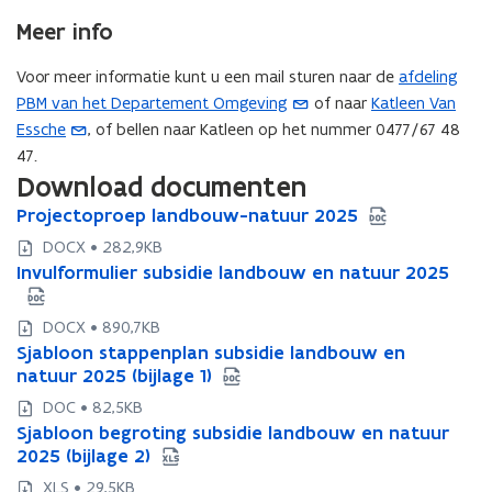
p
Meer info
l
i
Voor meer informatie kunt u een mail sturen naar de
afdeling
(
c
PBM van het Departement Omgeving
of naar
Katleen Van
(
o
a
Essche
, of bellen naar Katleen op het nummer 0477/67 48
o
p
t
47.
p
e
i
Download documenten
e
n
e
n
t
P
Projectoproep landbouw-natuur 2025
P
)
r
t
i
r
DOCX • 282,9KB
o
o
i
n
I
Invulformulier subsidie landbouw en natuur 2025
I
j
j
n
u
n
n
e
e
u
w
v
v
DOCX • 890,7KB
c
c
u
u
w
e
S
Sjabloon stappenplan subsidie landbouw en
t
S
t
l
l
e
-
j
natuur 2025 (bijlage 1)
o
j
o
f
f
-
m
a
p
a
p
DOC • 82,5KB
o
o
b
r
m
a
b
r
S
Sjabloon begroting subsidie landbouw en natuur
r
S
r
l
o
l
o
a
i
j
2025 (bijlage 2)
m
j
m
o
e
o
e
i
l
a
u
a
u
XLS • 29,5KB
o
p
o
p