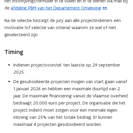
het inschrijvingsformulier in te vullen en in te dienen via mail bij
de
afdeling PBM van het Departement Omgeving
.
(
o
Na de selectie bezorgt de jury aan alle projectindieners een
p
motivatie (of selectie van criteria) waarom ze wel of niet
e
geselecteerd zijn.
n
t
Timing
i
n
Indienen projectvoorstel: ten laatste op 29 september
u
2025.
w
e
De gesubsidieerde projecten mogen van start gaan vanaf
-
1 januari 2026 en hebben een maximale duurtijd van 2
m
jaar. De maximale financiering vanuit de Vlaamse overheid
a
bedraagt 20.000 euro per project. De organisatie die het
i
project indient moet zorgen voor een minimale eigen
l
inbreng van 25% van het totale bedrag. Er kunnen
a
maximaal 4 projecten gesubsidieerd worden.
p