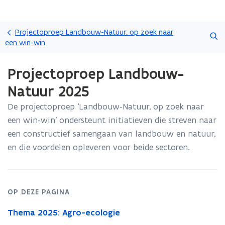
Overslaan
Zoeken
en
Projectoproep Landbouw-Natuur: op zoek naar
naar
een win-win
de
Gedaan
inhoud
Projectoproep Landbouw-
met
gaan
laden.
Natuur 2025
U
bevindt
De projectoproep ‘Landbouw-Natuur, op zoek naar
zich
een win-win’ ondersteunt initiatieven die streven naar
op:
Projectoproep
een constructief samengaan van landbouw en natuur,
Landbouw-
en die voordelen opleveren voor beide sectoren.
Natuur
2025
OP DEZE PAGINA
Thema 2025: Agro-ecologie