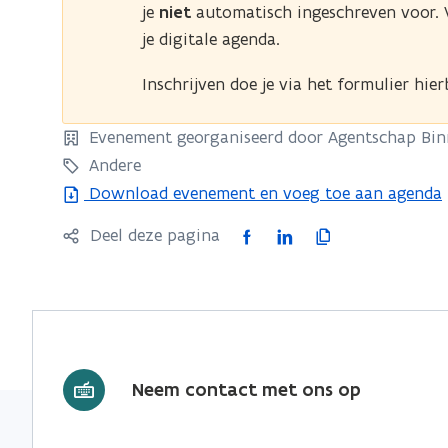
je
niet
automatisch ingeschreven voor. V
je digitale agenda.
Inschrijven doe je via het formulier hie
Evenement georganiseerd door Agentschap Bin
Andere
Download evenement en voeg toe aan agenda
F
L
K
Deel deze pagina
a
i
o
c
n
p
e
k
i
b
e
e
o
d
e
Neem contact met ons op
o
i
r
k
n
l