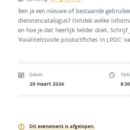
zich
Ben je een nieuwe of bestaande gebruike
op:
dienstencatalogus? Ontdek welke informa
Online
opleiding
en hoe je dat heerlijk helder doet. Schrijf
'Kwaliteitsvolle
‘Kwaliteitsvolle productfiches in LPDC’ v
productfiches
in
LPDC'
Datum
Tijds
20 maart 2026
8.30
Dit evenement is afgelopen.