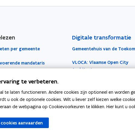
elezen
Digitale transformatie
eten per gemeente
Gemeentehuis van de Toekom
VLOCA: Vlaamse Open City
voerende mandataris
Architectuur
okaal Bestuur
rvaring te verbeteren.
Open Proces Huis
iches
 te laten functioneren. Andere cookies zijn optioneel en worden g
Lokale producten- en
ardt u ook de optionele cookies. Wilt u liever zelf kiezen welke cook
dienstencatalogus
je lokaal bestuur
an de webpagina op Cookievoorkeuren te klikken. Hier kunt u ook 
Lokale besluiten als gelinkte
ale Besturen
 cookies aanvaarden