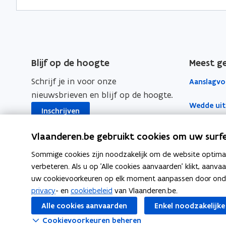
o
o
i
p
p
n
e
e
k
n
n
n
t
t
a
Blijf op de hoogte
Meest g
i
i
a
Schrijf je in voor onze
Aanslagvo
n
n
r
nieuwsbrieven en blijf op de hoogte.
n
n
k
Wedde uit
i
i
l
Inschrijven
e
e
e
Decreet L
Vlaanderen.be gebruikt cookies om uw surfe
u
u
m
w
w
b
Boekhoudf
Sommige cookies zijn noodzakelijk om de website optimaal
v
v
o
verbeteren. Als u op 'Alle cookies aanvaarden' klikt, aanva
Werk voor 
e
e
r
uw cookievoorkeuren op elk moment aanpassen door ondera
privacy
- en
cookiebeleid
van Vlaanderen.be.
n
n
d
Loket Lok
s
s
Alle cookies aanvaarden
Enkel noodzakelijke
t
t
Cookievoorkeuren beheren