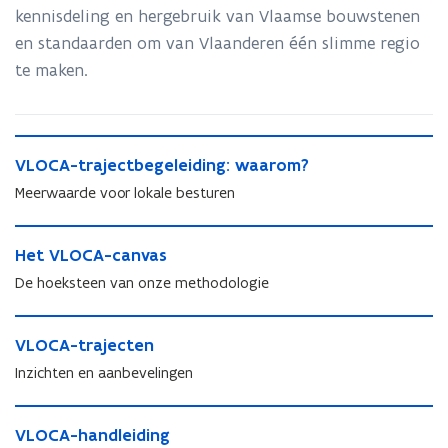
kennisdeling en hergebruik van Vlaamse bouwstenen
en standaarden om van Vlaanderen één slimme regio
te maken.
V
V
VLOCA-trajectbegeleiding: waarom?
L
L
O
Meerwaarde voor lokale besturen
O
C
C
A
H
A
-
H
Het VLOCA-canvas
e
-
t
e
t
De hoeksteen van onze methodologie
t
r
t
V
r
a
V
L
V
a
j
L
O
V
VLOCA-trajecten
L
j
e
O
C
L
O
e
Inzichten en aanbevelingen
c
C
A
O
C
c
t
A
-
C
A
t
V
b
-
c
A
-
V
VLOCA-handleiding
b
L
e
c
a