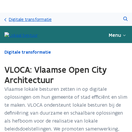
Overslaan
Zoeken
en
Digitale transformatie
naar
de
Menu
inhoud
gaan
Gedaan
Digitale transformatie
met
laden.
VLOCA: Vlaamse Open City
U
bevindt
Architectuur
zich
Vlaamse lokale besturen zetten in op digitale
op:
VLOCA:
oplossingen om hun gemeente of stad efficiënt en slim
Vlaamse
te maken. VLOCA ondersteunt lokale besturen bij de
Open
definiëring van duurzame en schaalbare oplossingen
City
Architectuur
als hefboom voor de realisatie van lokale
beleidsdoelstellingen. We promoten samenwerking,