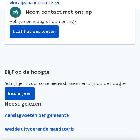
vloca@vlaanderen.be
.
(
e
o
o
i
n
o
Neem contact met ons op
p
p
n
s
p
e
e
k
Heb je een vraag of opmerking?
t
e
n
n
n
e
Laat het ons weten
n
t
t
a
r
t
i
i
a
i
n
n
r
n
n
n
k
u
i
i
l
w
Blijf op de hoogte
e
e
e
e
u
u
m
Schrijf je in voor onze nieuwsbrieven en blijf op de hoogte.
-
w
w
b
m
Inschrijven
v
v
o
a
e
e
r
Meest gelezen
i
n
n
d
Aanslagvoeten per gemeente
l
s
s
a
t
t
Wedde uitvoerende mandataris
p
e
e
p
r
r