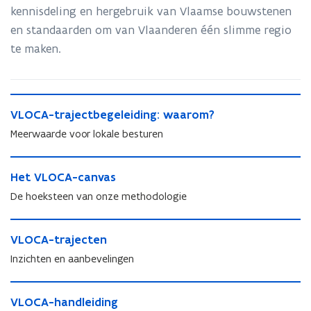
kennisdeling en hergebruik van Vlaamse bouwstenen
en standaarden om van Vlaanderen één slimme regio
te maken.
V
V
VLOCA-trajectbegeleiding: waarom?
L
L
O
Meerwaarde voor lokale besturen
O
C
C
A
H
A
-
H
Het VLOCA-canvas
e
-
t
e
t
De hoeksteen van onze methodologie
t
r
t
V
r
a
V
L
V
a
j
L
O
V
VLOCA-trajecten
L
j
e
O
C
L
O
e
Inzichten en aanbevelingen
c
C
A
O
C
c
t
A
-
C
A
t
V
b
-
c
A
-
V
VLOCA-handleiding
b
L
e
c
a