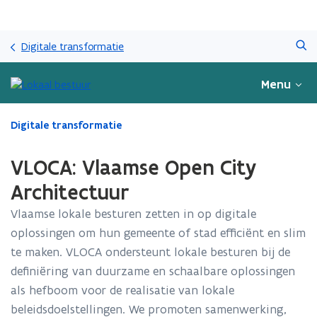
Overslaan
Zoeken
en
Digitale transformatie
naar
de
Menu
inhoud
gaan
Gedaan
Digitale transformatie
met
laden.
VLOCA: Vlaamse Open City
U
bevindt
Architectuur
zich
Vlaamse lokale besturen zetten in op digitale
op:
VLOCA:
oplossingen om hun gemeente of stad efficiënt en slim
Vlaamse
te maken. VLOCA ondersteunt lokale besturen bij de
Open
definiëring van duurzame en schaalbare oplossingen
City
Architectuur
als hefboom voor de realisatie van lokale
beleidsdoelstellingen. We promoten samenwerking,