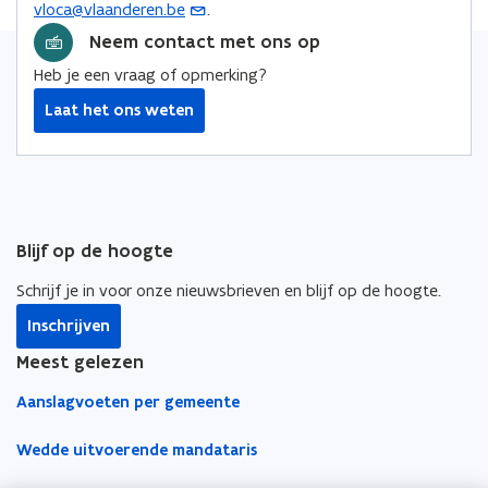
vloca@vlaanderen.be
.
(
e
o
o
i
n
o
Neem contact met ons op
p
p
n
s
p
e
e
k
Heb je een vraag of opmerking?
t
e
n
n
n
e
Laat het ons weten
n
t
t
a
r
t
i
i
a
i
n
n
r
n
n
n
k
u
i
i
l
w
Blijf op de hoogte
e
e
e
e
u
u
m
Schrijf je in voor onze nieuwsbrieven en blijf op de hoogte.
-
w
w
b
m
Inschrijven
v
v
o
a
e
e
r
Meest gelezen
i
n
n
d
Aanslagvoeten per gemeente
l
s
s
a
t
t
Wedde uitvoerende mandataris
p
e
e
p
r
r