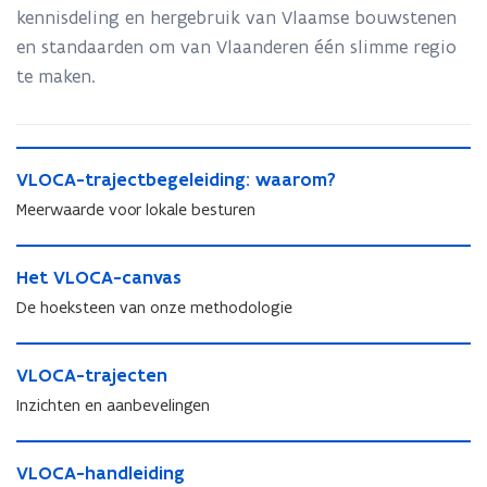
kennisdeling en hergebruik van Vlaamse bouwstenen
en standaarden om van Vlaanderen één slimme regio
te maken.
V
V
VLOCA-trajectbegeleiding: waarom?
L
L
O
Meerwaarde voor lokale besturen
O
C
C
A
H
A
-
H
Het VLOCA-canvas
e
-
t
e
t
De hoeksteen van onze methodologie
t
r
t
V
r
a
V
L
V
a
j
L
O
V
VLOCA-trajecten
L
j
e
O
C
L
O
e
Inzichten en aanbevelingen
c
C
A
O
C
c
t
A
-
C
A
t
V
b
-
c
A
-
V
VLOCA-handleiding
b
L
e
c
a