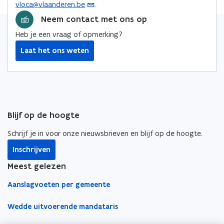
vloca@vlaanderen.be
.
(
e
o
o
i
n
o
Neem contact met ons op
p
p
n
s
p
e
e
k
Heb je een vraag of opmerking?
t
e
n
n
n
e
Laat het ons weten
n
t
t
a
r
t
i
i
a
i
n
n
r
n
n
n
k
u
i
i
l
w
Blijf op de hoogte
e
e
e
e
u
u
m
Schrijf je in voor onze nieuwsbrieven en blijf op de hoogte.
-
w
w
b
m
Inschrijven
v
v
o
a
e
e
r
Meest gelezen
i
n
n
d
Aanslagvoeten per gemeente
l
s
s
a
t
t
Wedde uitvoerende mandataris
p
e
e
p
r
r