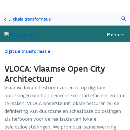
Overslaan
Zoeken
en
Digitale transformatie
naar
de
Menu
inhoud
gaan
Gedaan
Digitale transformatie
met
laden.
VLOCA: Vlaamse Open City
U
bevindt
Architectuur
zich
Vlaamse lokale besturen zetten in op digitale
op:
VLOCA:
oplossingen om hun gemeente of stad efficiënt en slim
Vlaamse
te maken. VLOCA ondersteunt lokale besturen bij de
Open
definiëring van duurzame en schaalbare oplossingen
City
Architectuur
als hefboom voor de realisatie van lokale
beleidsdoelstellingen. We promoten samenwerking,