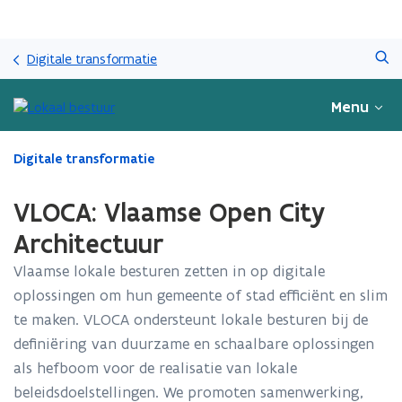
Overslaan
Zoeken
en
Digitale transformatie
naar
de
Menu
inhoud
gaan
Gedaan
Digitale transformatie
met
laden.
VLOCA: Vlaamse Open City
U
bevindt
Architectuur
zich
Vlaamse lokale besturen zetten in op digitale
op:
VLOCA:
oplossingen om hun gemeente of stad efficiënt en slim
Vlaamse
te maken. VLOCA ondersteunt lokale besturen bij de
Open
definiëring van duurzame en schaalbare oplossingen
City
Architectuur
als hefboom voor de realisatie van lokale
beleidsdoelstellingen. We promoten samenwerking,