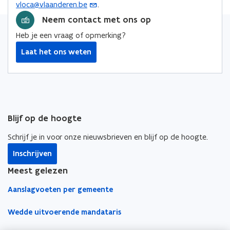
vloca@vlaanderen.be
.
(
e
o
o
i
n
o
Neem contact met ons op
p
p
n
s
p
e
e
k
Heb je een vraag of opmerking?
t
e
n
n
n
e
Laat het ons weten
n
t
t
a
r
t
i
i
a
i
n
n
r
n
n
n
k
u
i
i
l
w
Blijf op de hoogte
e
e
e
e
u
u
m
Schrijf je in voor onze nieuwsbrieven en blijf op de hoogte.
-
w
w
b
m
Inschrijven
v
v
o
a
e
e
r
Meest gelezen
i
n
n
d
Aanslagvoeten per gemeente
l
s
s
a
t
t
Wedde uitvoerende mandataris
p
e
e
p
r
r