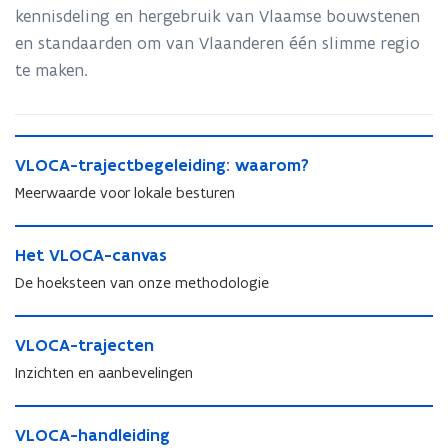
kennisdeling en hergebruik van Vlaamse bouwstenen
en standaarden om van Vlaanderen één slimme regio
te maken.
V
V
VLOCA-trajectbegeleiding: waarom?
L
L
O
Meerwaarde voor lokale besturen
O
C
C
A
H
A
-
H
Het VLOCA-canvas
e
-
t
e
t
De hoeksteen van onze methodologie
t
r
t
V
r
a
V
L
V
a
j
L
O
V
VLOCA-trajecten
L
j
e
O
C
L
O
e
Inzichten en aanbevelingen
c
C
A
O
C
c
t
A
-
C
A
t
V
b
-
c
A
-
V
VLOCA-handleiding
b
L
e
c
a