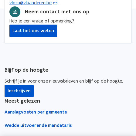
vloca@vlaanderen.be
.
(
e
o
o
i
n
o
Neem contact met ons op
p
p
n
s
p
e
e
k
Heb je een vraag of opmerking?
t
e
n
n
n
e
Laat het ons weten
n
t
t
a
r
t
i
i
a
i
n
n
r
n
n
n
k
u
i
i
l
w
Blijf op de hoogte
e
e
e
e
u
u
m
Schrijf je in voor onze nieuwsbrieven en blijf op de hoogte.
-
w
w
b
m
Inschrijven
v
v
o
a
e
e
r
Meest gelezen
i
n
n
d
Aanslagvoeten per gemeente
l
s
s
a
t
t
Wedde uitvoerende mandataris
p
e
e
p
r
r