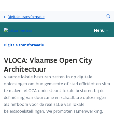
Overslaan
Zoeken
en
Digitale transformatie
naar
de
Menu
inhoud
gaan
Gedaan
Digitale transformatie
met
laden.
VLOCA: Vlaamse Open City
U
bevindt
Architectuur
zich
Vlaamse lokale besturen zetten in op digitale
op:
VLOCA:
oplossingen om hun gemeente of stad efficiënt en slim
Vlaamse
te maken. VLOCA ondersteunt lokale besturen bij de
Open
definiëring van duurzame en schaalbare oplossingen
City
Architectuur
als hefboom voor de realisatie van lokale
beleidsdoelstellingen. We promoten samenwerking,