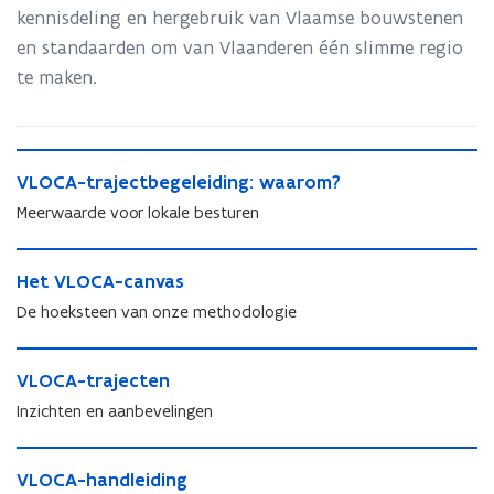
kennisdeling en hergebruik van Vlaamse bouwstenen
en standaarden om van Vlaanderen één slimme regio
te maken.
V
V
VLOCA-trajectbegeleiding: waarom?
L
L
O
Meerwaarde voor lokale besturen
O
C
C
A
H
A
-
H
Het VLOCA-canvas
e
-
t
e
t
De hoeksteen van onze methodologie
t
r
t
V
r
a
V
L
V
a
j
L
O
V
VLOCA-trajecten
L
j
e
O
C
L
O
e
Inzichten en aanbevelingen
c
C
A
O
C
c
t
A
-
C
A
t
V
b
-
c
A
-
V
VLOCA-handleiding
b
L
e
c
a