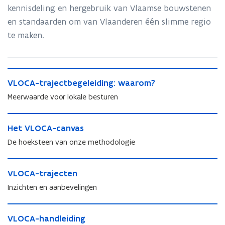
kennisdeling en hergebruik van Vlaamse bouwstenen
en standaarden om van Vlaanderen één slimme regio
te maken.
V
V
VLOCA-trajectbegeleiding: waarom?
L
L
O
Meerwaarde voor lokale besturen
O
C
C
A
H
A
-
H
Het VLOCA-canvas
e
-
t
e
t
De hoeksteen van onze methodologie
t
r
t
V
r
a
V
L
V
a
j
L
O
V
VLOCA-trajecten
L
j
e
O
C
L
O
e
Inzichten en aanbevelingen
c
C
A
O
C
c
t
A
-
C
A
t
V
b
-
c
A
-
V
VLOCA-handleiding
b
L
e
c
a