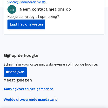
vloca@vlaanderen.be
.
(
e
o
o
i
n
o
Neem contact met ons op
p
p
n
s
p
e
e
k
Heb je een vraag of opmerking?
t
e
n
n
n
e
Laat het ons weten
n
t
t
a
r
t
i
i
a
i
n
n
r
n
n
n
k
u
i
i
l
w
Blijf op de hoogte
e
e
e
e
u
u
m
Schrijf je in voor onze nieuwsbrieven en blijf op de hoogte.
-
w
w
b
m
Inschrijven
v
v
o
a
e
e
r
Meest gelezen
i
n
n
d
Aanslagvoeten per gemeente
l
s
s
a
t
t
Wedde uitvoerende mandataris
p
e
e
p
r
r