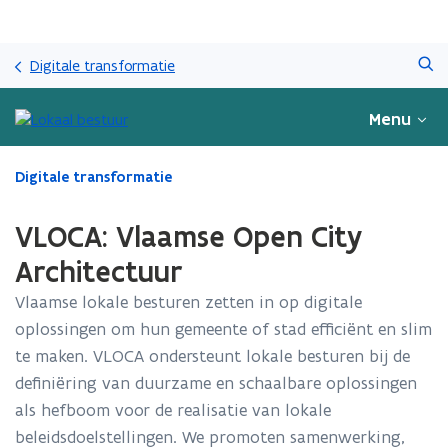
Overslaan
Zoeken
en
Digitale transformatie
naar
de
Menu
inhoud
gaan
Gedaan
Digitale transformatie
met
laden.
VLOCA: Vlaamse Open City
U
bevindt
Architectuur
zich
Vlaamse lokale besturen zetten in op digitale
op:
VLOCA:
oplossingen om hun gemeente of stad efficiënt en slim
Vlaamse
te maken. VLOCA ondersteunt lokale besturen bij de
Open
definiëring van duurzame en schaalbare oplossingen
City
Architectuur
als hefboom voor de realisatie van lokale
beleidsdoelstellingen. We promoten samenwerking,