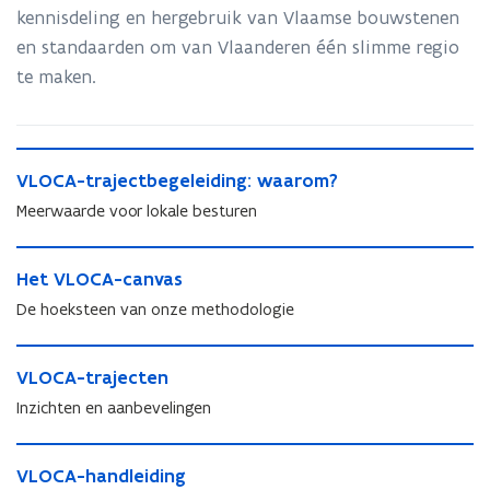
kennisdeling en hergebruik van Vlaamse bouwstenen
en standaarden om van Vlaanderen één slimme regio
te maken.
V
V
VLOCA-trajectbegeleiding: waarom?
L
L
O
Meerwaarde voor lokale besturen
O
C
C
A
H
A
-
H
Het VLOCA-canvas
e
-
t
e
t
De hoeksteen van onze methodologie
t
r
t
V
r
a
V
L
V
a
j
L
O
V
VLOCA-trajecten
L
j
e
O
C
L
O
e
Inzichten en aanbevelingen
c
C
A
O
C
c
t
A
-
C
A
t
V
b
-
c
A
-
V
VLOCA-handleiding
b
L
e
c
a