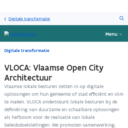
Overslaan
Zoeken
en
Digitale transformatie
naar
de
Menu
inhoud
gaan
Gedaan
Digitale transformatie
met
laden.
VLOCA: Vlaamse Open City
U
bevindt
Architectuur
zich
Vlaamse lokale besturen zetten in op digitale
op:
VLOCA:
oplossingen om hun gemeente of stad efficiënt en slim
Vlaamse
te maken. VLOCA ondersteunt lokale besturen bij de
Open
definiëring van duurzame en schaalbare oplossingen
City
Architectuur
als hefboom voor de realisatie van lokale
beleidsdoelstellingen. We promoten samenwerking,