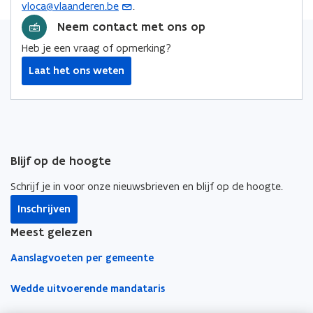
vloca@vlaanderen.be
.
(
e
o
o
i
n
o
Neem contact met ons op
p
p
n
s
p
e
e
k
Heb je een vraag of opmerking?
t
e
n
n
n
e
Laat het ons weten
n
t
t
a
r
t
i
i
a
i
n
n
r
n
n
n
k
u
i
i
l
w
Blijf op de hoogte
e
e
e
e
u
u
m
Schrijf je in voor onze nieuwsbrieven en blijf op de hoogte.
-
w
w
b
m
Inschrijven
v
v
o
a
e
e
r
Meest gelezen
i
n
n
d
Aanslagvoeten per gemeente
l
s
s
a
t
t
Wedde uitvoerende mandataris
p
e
e
p
r
r