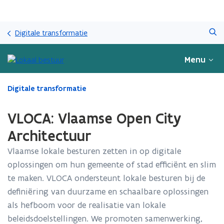
Overslaan
Zoeken
en
Digitale transformatie
naar
de
Menu
inhoud
gaan
Gedaan
Digitale transformatie
met
laden.
VLOCA: Vlaamse Open City
U
bevindt
Architectuur
zich
Vlaamse lokale besturen zetten in op digitale
op:
VLOCA:
oplossingen om hun gemeente of stad efficiënt en slim
Vlaamse
te maken. VLOCA ondersteunt lokale besturen bij de
Open
definiëring van duurzame en schaalbare oplossingen
City
Architectuur
als hefboom voor de realisatie van lokale
beleidsdoelstellingen. We promoten samenwerking,