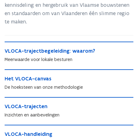
kennisdeling en hergebruik van Vlaamse bouwstenen
en standaarden om van Vlaanderen één slimme regio
te maken.
V
V
VLOCA-trajectbegeleiding: waarom?
L
L
O
Meerwaarde voor lokale besturen
O
C
C
A
H
A
-
H
Het VLOCA-canvas
e
-
t
e
t
De hoeksteen van onze methodologie
t
r
t
V
r
a
V
L
V
a
j
L
O
V
VLOCA-trajecten
L
j
e
O
C
L
O
e
Inzichten en aanbevelingen
c
C
A
O
C
c
t
A
-
C
A
t
V
b
-
c
A
-
V
VLOCA-handleiding
b
L
e
c
a