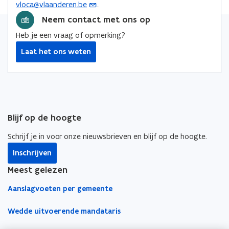
vloca@vlaanderen.be
.
(
e
o
o
i
n
o
Neem contact met ons op
p
p
n
s
p
e
e
k
Heb je een vraag of opmerking?
t
e
n
n
n
e
Laat het ons weten
n
t
t
a
r
t
i
i
a
i
n
n
r
n
n
n
k
u
i
i
l
w
Blijf op de hoogte
e
e
e
e
u
u
m
Schrijf je in voor onze nieuwsbrieven en blijf op de hoogte.
-
w
w
b
m
Inschrijven
v
v
o
a
e
e
r
Meest gelezen
i
n
n
d
Aanslagvoeten per gemeente
l
s
s
a
t
t
Wedde uitvoerende mandataris
p
e
e
p
r
r