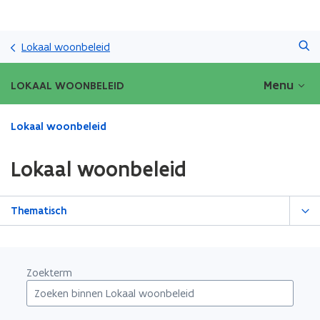
Overslaan
Zoeken
en
Lokaal woonbeleid
naar
de
Menu
LOKAAL WOONBELEID
inhoud
gaan
Gedaan
Lokaal woonbeleid
met
laden.
Lokaal woonbeleid
U
bevindt
zich
Thematisch
op:
Lokaal
woonbeleid
Zoekterm