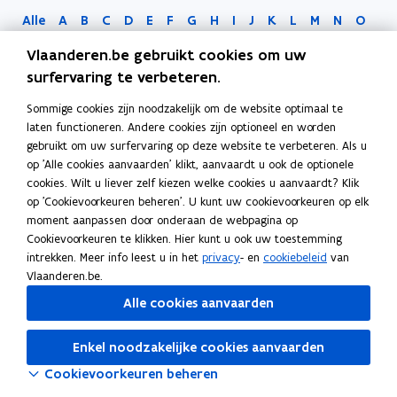
Alle
A
B
C
D
E
F
G
H
I
J
K
L
M
N
O
P
Q
R
S
T
U
V
W
X
Y
Z
0-9
Vlaanderen.be gebruikt cookies om uw
surfervaring te verbeteren.
Sommige cookies zijn noodzakelijk om de website optimaal te
laten functioneren. Andere cookies zijn optioneel en worden
gebruikt om uw surfervaring op deze website te verbeteren. Als u
op 'Alle cookies aanvaarden' klikt, aanvaardt u ook de optionele
cookies. Wilt u liever zelf kiezen welke cookies u aanvaardt? Klik
op 'Cookievoorkeuren beheren'. U kunt uw cookievoorkeuren op elk
moment aanpassen door onderaan de webpagina op
Bezig met laden...
Cookievoorkeuren te klikken. Hier kunt u ook uw toestemming
intrekken. Meer info leest u in het
privacy
- en
cookiebeleid
van
Vlaanderen.be.
Alle cookies aanvaarden
Enkel noodzakelijke cookies aanvaarden
Cookievoorkeuren beheren