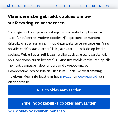
Alle
A
B
C
D
E
F
G
H
I
J
K
L
M
N
O
P
Q
R
S
T
U
V
W
X
Y
Z
0-9
Vlaanderen.be gebruikt cookies om uw
surfervaring te verbeteren.
Sommige cookies zijn noodzakelijk om de website optimaal te
laten functioneren. Andere cookies zijn optioneel en worden
gebruikt om uw surfervaring op deze website te verbeteren. Als u
op 'Alle cookies aanvaarden' klikt, aanvaardt u ook de optionele
cookies. Wilt u liever zelf kiezen welke cookies u aanvaardt? Klik
op 'Cookievoorkeuren beheren'. U kunt uw cookievoorkeuren op elk
moment aanpassen door onderaan de webpagina op
Bezig met laden...
Cookievoorkeuren te klikken. Hier kunt u ook uw toestemming
intrekken. Meer info leest u in het
privacy
- en
cookiebeleid
van
Vlaanderen.be.
Alle cookies aanvaarden
Enkel noodzakelijke cookies aanvaarden
Cookievoorkeuren beheren