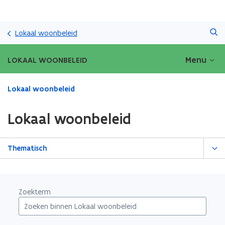
Overslaan
Zoeken
en
Lokaal woonbeleid
naar
de
Menu
LOKAAL WOONBELEID
inhoud
gaan
Gedaan
Lokaal woonbeleid
met
laden.
Lokaal woonbeleid
U
bevindt
zich
Thematisch
op:
Lokaal
woonbeleid
Zoekterm