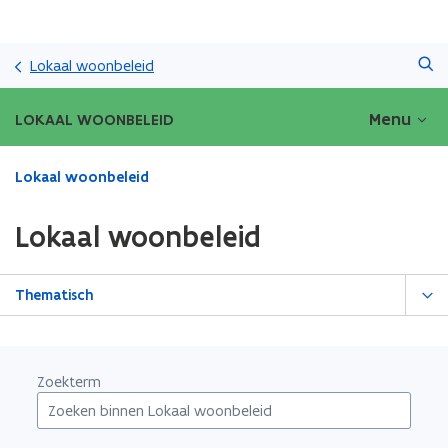
Overslaan
Zoeken
en
Lokaal woonbeleid
naar
de
Menu
LOKAAL WOONBELEID
inhoud
gaan
Gedaan
Lokaal woonbeleid
met
laden.
Lokaal woonbeleid
U
bevindt
zich
Thematisch
op:
Lokaal
woonbeleid
Zoekterm