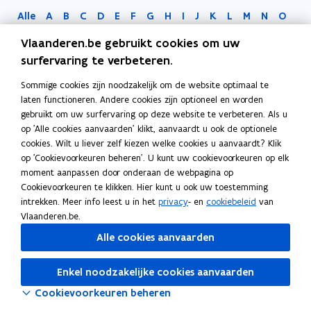
Alle
A
B
C
D
E
F
G
H
I
J
K
L
M
N
O
P
Q
R
S
T
U
V
W
X
Y
Z
0-9
Vlaanderen.be gebruikt cookies om uw
surfervaring te verbeteren.
Sommige cookies zijn noodzakelijk om de website optimaal te
laten functioneren. Andere cookies zijn optioneel en worden
gebruikt om uw surfervaring op deze website te verbeteren. Als u
op 'Alle cookies aanvaarden' klikt, aanvaardt u ook de optionele
cookies. Wilt u liever zelf kiezen welke cookies u aanvaardt? Klik
op 'Cookievoorkeuren beheren'. U kunt uw cookievoorkeuren op elk
moment aanpassen door onderaan de webpagina op
Bezig met laden...
Cookievoorkeuren te klikken. Hier kunt u ook uw toestemming
intrekken. Meer info leest u in het
privacy
- en
cookiebeleid
van
Vlaanderen.be.
Alle cookies aanvaarden
Enkel noodzakelijke cookies aanvaarden
Cookievoorkeuren beheren