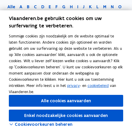
Alle
A
B
C
D
E
F
G
H
I
J
K
L
M
N
O
P
Q
R
S
T
U
V
W
X
Y
Z
0-9
Vlaanderen.be gebruikt cookies om uw
surfervaring te verbeteren.
Sommige cookies zijn noodzakelijk om de website optimaal te
laten functioneren. Andere cookies zijn optioneel en worden
gebruikt om uw surfervaring op deze website te verbeteren. Als u
op 'Alle cookies aanvaarden' klikt, aanvaardt u ook de optionele
cookies. Wilt u liever zelf kiezen welke cookies u aanvaardt? Klik
op 'Cookievoorkeuren beheren'. U kunt uw cookievoorkeuren op elk
moment aanpassen door onderaan de webpagina op
Bezig met laden...
Cookievoorkeuren te klikken. Hier kunt u ook uw toestemming
intrekken. Meer info leest u in het
privacy
- en
cookiebeleid
van
Vlaanderen.be.
Alle cookies aanvaarden
Enkel noodzakelijke cookies aanvaarden
Cookievoorkeuren beheren