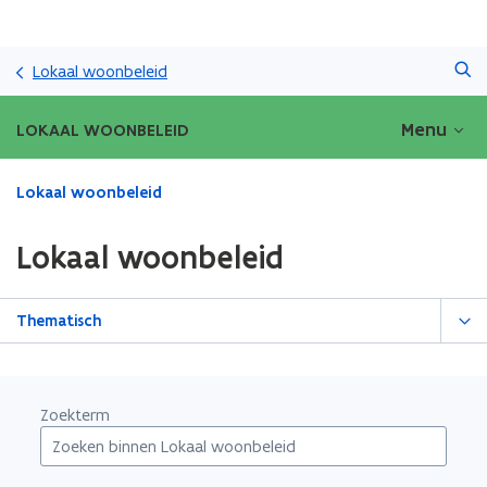
Overslaan
Zoeken
en
Lokaal woonbeleid
naar
de
Menu
LOKAAL WOONBELEID
inhoud
gaan
Gedaan
Lokaal woonbeleid
met
laden.
Lokaal woonbeleid
U
bevindt
zich
Thematisch
op:
Lokaal
woonbeleid
Zoekterm