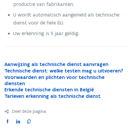
en
productie van fabrikanten.
onderdelen
U wordt automatisch aangemeld als technische
dienst voor de hele EU.
Uw erkenning is 5 jaar geldig.
A
Aanwijzing als technische dienst aanvragen
A
a
T
a
Technische dienst: welke testen mag u uitvoeren?
T
n
e
n
V
e
Voorwaarden en plichten voor technische
V
w
c
w
o
c
diensten
o
i
h
i
o
E
h
Erkende technische diensten in België
o
E
j
n
j
r
r
n
T
r
r
Tarieven erkenning als technische dienst
T
z
i
z
w
k
i
a
w
k
a
i
s
i
a
e
s
r
a
e
r
Deel deze pagina
n
c
n
a
n
c
i
a
n
i
g
h
g
r
d
h
e
r
d
e
F
L
K
a
e
a
d
e
e
v
d
e
v
a
i
o