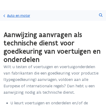
Overslaan
Zoeken
en
Auto en motor
naar
de
Gedaan
inhoud
Aanwijzing aanvragen als
met
gaan
laden.
technische dienst voor
U
bevindt
goedkeuring van voertuigen en
zich
onderdelen
op:
Aanwijzing
Wilt u testen of voertuigen en voertuigonderdelen
aanvragen
als
van fabrikanten die een goedkeuring voor productie
technische
(typegoedkeuring) aanvragen, voldoen aan alle
dienst
Europese of internationale regels? Dan hebt u een
voor
aanwijzing nodig als technische dienst.
goedkeuring
van
voertuigen
U keurt voertuigen en onderdelen en/of de