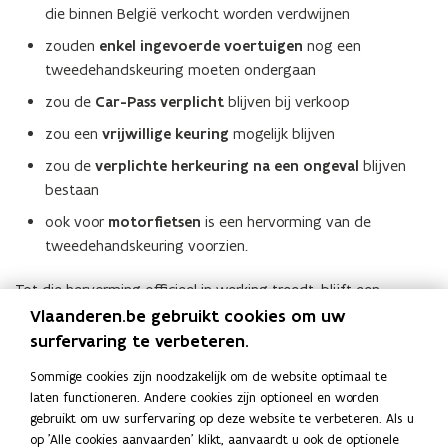
die binnen België verkocht worden verdwijnen
zouden
enkel ingevoerde voertuigen
nog een
tweedehandskeuring moeten ondergaan
zou de
Car-Pass verplicht
blijven bij verkoop
zou een
vrijwillige keuring
mogelijk blijven
zou de
verplichte herkeuring na een ongeval
blijven
bestaan
ook voor
motorfietsen
is een hervorming van de
tweedehandskeuring voorzien.
Tot die hervorming officieel in werking treedt, blijft een
tweedehandskeuring bij verkoop verplicht volgens de huidige
Vlaanderen.be gebruikt cookies om uw
regelgeving.
surfervaring te verbeteren.
Verdere hervorming
Sommige cookies zijn noodzakelijk om de website optimaal te
laten functioneren. Andere cookies zijn optioneel en worden
Dit zijn stappen in een bredere hervorming van de technische
gebruikt om uw surfervaring op deze website te verbeteren. Als u
keuring.
op 'Alle cookies aanvaarden' klikt, aanvaardt u ook de optionele