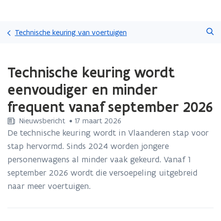
Overslaan
Zoeken
en
Technische keuring van voertuigen
naar
de
Gedaan
inhoud
Technische keuring wordt
met
gaan
laden.
eenvoudiger en minder
U
bevindt
frequent vanaf september 2026
zich
op:
Nieuwsbericht
 •
17 maart 2026
Technische
De technische keuring wordt in Vlaanderen stap voor
keuring
stap hervormd. Sinds 2024 worden jongere
wordt
personenwagens al minder vaak gekeurd. Vanaf 1
eenvoudiger
en
september 2026 wordt die versoepeling uitgebreid
minder
naar meer voertuigen.
frequent
vanaf
september