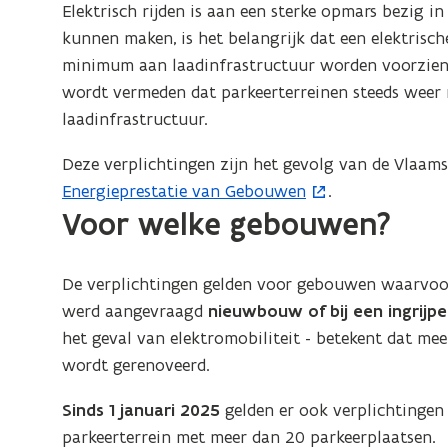
parkings
Elektrisch rijden is aan een sterke opmars bezig i
kunnen maken, is het belangrijk dat een elektris
minimum aan laadinfrastructuur worden voorzien 
wordt vermeden dat parkeerterreinen steeds weer
laadinfrastructuur.
Deze verplichtingen zijn het gevolg van de Vlaa
Energieprestatie van Gebouwen
.
(Scroll
(Scroll
Voor welke gebouwen?
links)
rechts)
De verplichtingen gelden voor gebouwen waarvo
werd aangevraagd
nieuwbouw of bij een ingrijpe
het geval van elektromobiliteit - betekent dat m
wordt gerenoveerd.
Sinds 1 januari 2025
gelden er ook verplichtinge
parkeerterrein met meer dan 20 parkeerplaatsen.