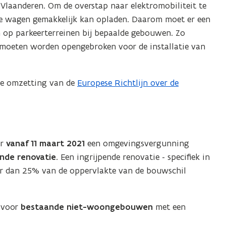
n Vlaanderen. Om de overstap naar elektromobiliteit te
che wagen gemakkelijk kan opladen. Daarom moet er een
op parkeerterreinen bij bepaalde gebouwen. Zo
 moeten worden opengebroken voor de installatie van
mse omzetting van de
Europese Richtlijn over de
(
o
p
e
n
or
vanaf 11 maart 2021
een omgevingsvergunning
t
nde renovatie.
Een ingrijpende renovatie - specifiek in
i
eer dan 25% van de oppervlakte van de bouwschil
n
n
i
n voor
bestaande niet-woongebouwen
met een
e