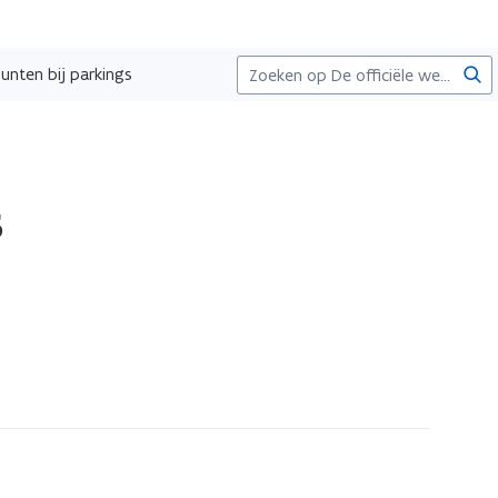
Zoe
unten bij parkings
s