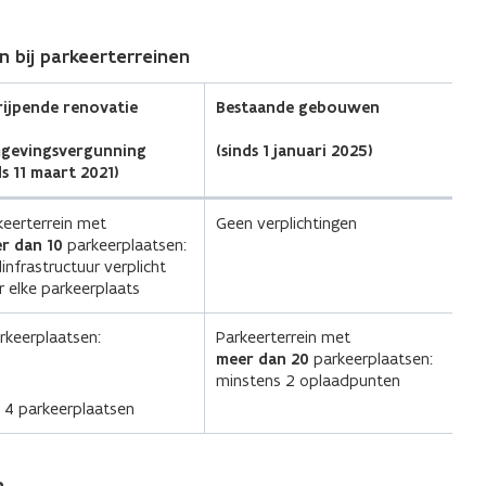
u
w
n bij parkeerterreinen
v
e
rijpende renovatie
Bestaande gebouwen
n
gevingsvergunning
(sinds 1 januari 2025)
s
ds 11 maart 2021)
t
e
keerterrein met
Geen verplichtingen
r dan 10
parkeerplaatsen:
r
infrastructuur verplicht
)
r elke parkeerplaats
rkeerplaatsen:
Parkeerterrein met
meer dan 20
parkeerplaatsen:
minstens 2 oplaadpunten
p 4 parkeerplaatsen