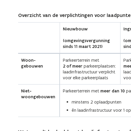
Overzicht van de verplichtingen voor laadpunte
Nieuwbouw
Ing
(omgevingsvergunning
(om
sinds 11 maart 2021)
sin
Woon-
Parkeerterrein met
Par
gebouwen
2 of meer
parkeerplaatsen:
mee
laadinfrastructuur verplicht
laad
voor elke parkeerplaats
voo
Niet-
Parkeerterrein met
meer dan 10
pa
woongebouwen
minstens 2 oplaadpunten
én laadinfrastructuur voor 1 o