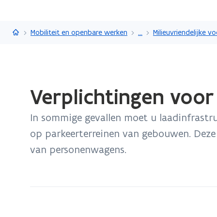
Vlaanderen.be
Mobiliteit en openbare werken
...
Milieuvriendelijke v
Gedaan
Verplichtingen voor
met
laden.
In sommige gevallen moet u laadinfrastru
U
bevindt
op parkeerterreinen van gebouwen. Deze r
zich
van personenwagens.
op:
Verplichtingen
voor
laadpunten
bij