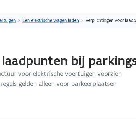
Overslaan
en
oertuigen
Een elektrische wagen laden
Verplichtingen voor laadp
naar
de
inhoud
gaan
 laadpunten bij parking
ctuur voor elektrische voertuigen voorzien
egels gelden alleen voor parkeerplaatsen