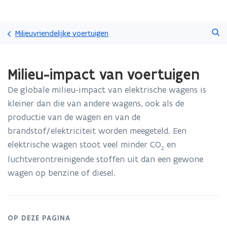
Overslaan
Zoeken
en
Milieuvriendelijke voertuigen
naar
de
Gedaan
inhoud
Milieu-impact van voertuigen
met
gaan
laden.
De globale milieu-impact van elektrische wagens is
U
bevindt
kleiner dan die van andere wagens, ook als de
zich
productie van de wagen en van de
op:
brandstof/elektriciteit worden meegeteld. Een
Milieu-
elektrische wagen stoot veel minder CO
en
impact
2
van
luchtverontreinigende stoffen uit dan een gewone
voertuigen
wagen op benzine of diesel.
OP DEZE PAGINA