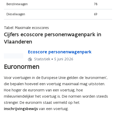
n
Benzinewagen
78
i
e
Dieselwagen
69
u
w
Tabel: Maximale ecoscores
v
Cijfers ecoscore personenwagenpark in
e
Vlaanderen
n
s
E
Ecoscore personenwagenpark
E
c
t
c
Statistiek • 5 juni 2026
o
o
e
Euronormen
s
s
r
c
c
)
Voor voertuigen in de Europese Unie gelden de ‘euronormen’,
o
o
die bepalen hoeveel een voertuig maximaal mag uitstoten.
r
r
e
e
Hoe hoger de euronorm van een voertuig, hoe
p
p
milieuvriendelijker het voertuig is. Die normen worden steeds
e
e
strenger. De euronorm staat vermeld op het
r
r
inschrijvingsbewijs
van een voertuig.
s
s