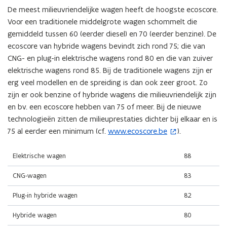
De meest milieuvriendelijke wagen heeft de hoogste ecoscore.
Voor een traditionele middelgrote wagen schommelt die
gemiddeld tussen 60 (eerder diesel) en 70 (eerder benzine). De
ecoscore van hybride wagens bevindt zich rond 75; die van
CNG- en plug-in elektrische wagens rond 80 en die van zuiver
elektrische wagens rond 85. Bij de traditionele wagens zijn er
erg veel modellen en de spreiding is dan ook zeer groot. Zo
zijn er ook benzine of hybride wagens die milieuvriendelijk zijn
en bv. een ecoscore hebben van 75 of meer. Bij de nieuwe
technologieën zitten de milieuprestaties dichter bij elkaar en is
75 al eerder een minimum (cf.
www.ecoscore.be
).
(
o
p
Elektrische wagen
88
e
CNG-wagen
83
n
t
Plug-in hybride wagen
82
i
Hybride wagen
80
n