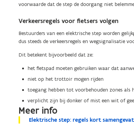
voorwaarde dat de step de doorgang niet belemme
Verkeersregels voor fietsers volgen
Bestuurders van een elektrische step worden gelijk
dus steeds de verkeersregels en wegsignalisatie voo
Dit betekent bijvoorbeeld dat ze:
het fietspad moeten gebruiken waar dat aanwezig
niet op het trottoir mogen rijden
toegang hebben tot voorbehouden zones als he
verplicht zijn bij donker of mist een wit of ge
Meer info
E
Elektrische step: regels kort samengevat 
E
o
l
l
p
e