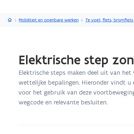
Vlaanderen.be
Mobiliteit en openbare werken
Te voet, fiets, bromfiets
Gedaan
Elektrische step zo
met
laden.
Elektrische steps maken deel uit van het 
U
bevindt
wettelijke bepalingen. Hieronder vindt u 
zich
voor het gebruik van deze voortbewegings
op:
wegcode en relevante besluiten.
Elektrische
step
zonder
zadel