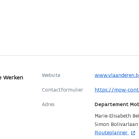
o
Website
www.vlaanderen.b
e Werken
p
o
Contactformulier
https://mow-cont
e
p
n
Adres
Departement Mobi
e
t
n
Marie-Elisabeth B
i
t
Simon Bolivarlaan 1
n
i
o
Routeplanner
n