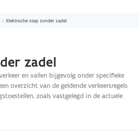
Overslaan
en
Elektrische step zonder zadel
naar
de
inhoud
gaan
nder zadel
verkeer en vallen bijgevolg onder specifieke
een overzicht van de geldende verkeersregels
toestellen, zoals vastgelegd in de actuele