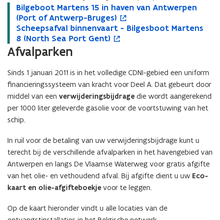
B
Bilgeboot Martens 15 in haven van Antwerpen
B
o
i
(Port of Antwerp-Bruges)
i
p
l
S
Scheepsafval binnenvaart - Bilgesboot Martens
l
e
S
o
g
c
8 (North Sea Port Gent)
g
n
c
p
e
h
Afvalparken
e
t
h
e
b
e
b
i
e
n
o
e
o
n
e
t
Sinds 1 januari 2011 is in het volledige CDNI-gebied een uniform
o
p
o
n
p
i
financieringssysteem van kracht voor Deel A. Dat gebeurt door
t
s
t
i
s
n
middel van een
verwijderingsbijdrage
die wordt aangerekend
M
a
M
e
a
n
per 1000 liter geleverde gasolie voor de voortstuwing van het
a
f
a
u
f
i
schip.
r
v
r
w
v
e
t
a
t
v
a
u
In ruil voor de betaling van uw verwijderingsbijdrage kunt u
e
l
e
e
l
w
n
b
n
n
b
v
terecht bij de verschillende afvalparken in het havengebied van
s
i
s
s
i
e
Antwerpen en langs De Vlaamse Waterweg voor gratis afgifte
1
n
1
t
n
n
van het olie- en vethoudend afval. Bij afgifte dient u uw
Eco-
5
n
5
e
n
s
kaart en olie-afgifteboekje
voor te leggen.
i
e
i
r
e
t
n
n
n
n
e
Op de kaart hieronder vindt u alle locaties van de
h
v
h
v
r
ontvangstinstallaties in het Belgische netwerk.