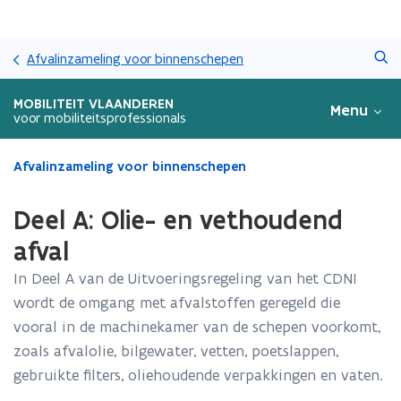
Overslaan
Zoeken
en
Afvalinzameling voor binnenschepen
naar
de
MOBILITEIT VLAANDEREN
Menu
inhoud
voor mobiliteitsprofessionals
gaan
Gedaan
Afvalinzameling voor binnenschepen
met
laden.
Deel A: Olie- en vethoudend
U
bevindt
afval
zich
In Deel A van de Uitvoeringsregeling van het CDNI
op:
Deel
wordt de omgang met afvalstoffen geregeld die
A:
vooral in de machinekamer van de schepen voorkomt,
Olie-
zoals afvalolie, bilgewater, vetten, poetslappen,
en
vethoudend
gebruikte filters, oliehoudende verpakkingen en vaten.
afval