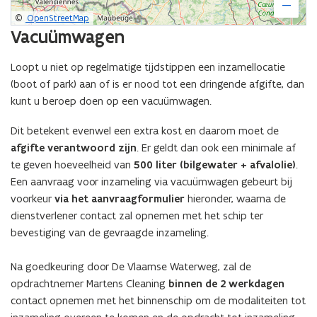
o
s
o
s
f
8
f
8
©
OpenStreetMap
A
(
A
(
Vacuümwagen
n
N
n
N
t
o
t
o
Loopt u niet op regelmatige tijdstippen een inzamellocatie
w
r
w
r
(boot of park) aan of is er nood tot een dringende afgifte, dan
e
t
e
t
kunt u beroep doen op een vacuümwagen.
r
h
r
h
p
S
p
S
Dit betekent evenwel een extra kost en daarom moet de
-
e
-
e
B
a
afgifte verantwoord zijn
. Er geldt dan ook een minimale af
B
a
r
P
r
P
te geven hoeveelheid van
500 liter (bilgewater + afvalolie)
.
u
o
u
o
Een aanvraag voor inzameling via vacuümwagen gebeurt bij
g
r
g
r
voorkeur
via het aanvraagformulier
hieronder, waarna de
e
t
e
t
dienstverlener contact zal opnemen met het schip ter
s
G
s
G
bevestiging van de gevraagde inzameling.
)
e
)
e
n
n
t
Na goedkeuring door De Vlaamse Waterweg, zal de
t
)
)
opdrachtnemer Martens Cleaning
binnen de 2 werkdagen
contact opnemen met het binnenschip om de modaliteiten tot