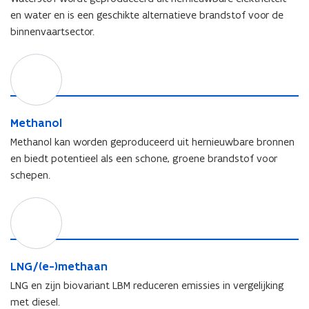
t
t
u
r
en water en is een geschikte alternatieve brandstof voor de
o
e
u
u
binnenvaartsector.
f
r
r
c
s
/
t
M
t
b
u
e
o
a
u
t
f
t
r
h
t
/
a
M
Methanol
e
b
n
e
r
a
Methanol kan worden geproduceerd uit hernieuwbare bronnen
o
t
i
t
en biedt potentieel als een schone, groene brandstof voor
l
h
j
t
schepen.
a
a
e
n
a
r
L
o
n
i
N
l
d
j
G
r
a
/
i
a
(
L
LNG/(e-)methaan
j
n
e
N
v
d
LNG en zijn biovariant LBM reduceren emissies in vergelijking
-
G
i
r
met diesel.
)