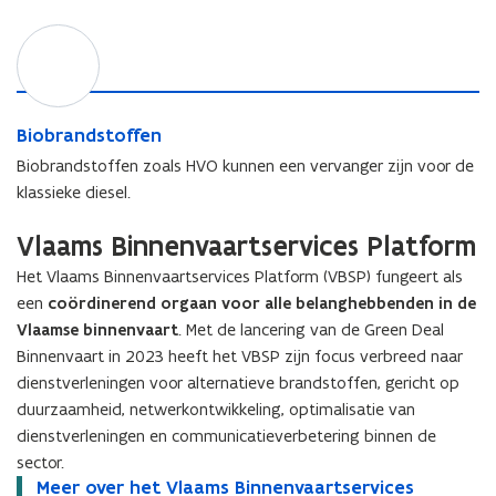
/
n
i
m
(
g
j
B
e
e
v
i
t
-
i
o
h
)
n
b
a
m
g
r
B
a
Biobrandstoffen
e
a
i
n
t
Biobrandstoffen zoals HVO kunnen een vervanger zijn voor de
n
o
h
klassieke diesel.
d
b
a
s
r
a
Vlaams Binnenvaartservices Platform
t
a
n
o
n
Het Vlaams Binnenvaartservices Platform (VBSP) fungeert als
f
d
een
coördinerend orgaan voor alle belanghebbenden in de
f
s
Vlaamse binnenvaart
. Met de lancering van de Green Deal
e
t
Binnenvaart in 2023 heeft het VBSP zijn focus verbreed naar
n
o
dienstverleningen voor alternatieve brandstoffen, gericht op
f
duurzaamheid, netwerkontwikkeling, optimalisatie van
f
e
dienstverleningen en communicatieverbetering binnen de
n
sector.
M
Meer over het Vlaams Binnenvaartservices
M