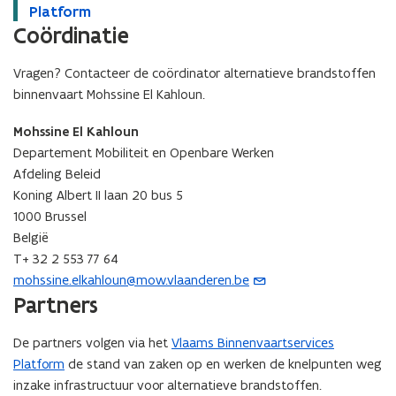
e
Platform
e
e
Coördinatie
e
r
r
o
o
Vragen? Contacteer de coördinator alternatieve brandstoffen
v
v
binnenvaart Mohssine El Kahloun.
e
e
r
r
Mohssine El Kahloun
h
h
Departement Mobiliteit en Openbare Werken
e
e
Afdeling Beleid
t
t
Koning Albert II laan 20 bus 5
V
V
l
l
1000 Brussel
a
a
België
a
a
T+ 32 2 553 77 64
m
m
mohssine.elkahloun@mow.vlaanderen.be
(
s
s
Partners
o
B
B
p
i
i
De partners volgen via het
Vlaams Binnenvaartservices
n
e
n
n
Platform
n
de stand van zaken op en werken de knelpunten weg
n
e
e
inzake infrastructuur voor alternatieve brandstoffen.
t