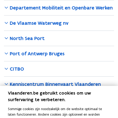
n
n
i
v
v
Departement Mobiliteit en Openbare Werken
n
a
a
u
a
a
De Vlaamse Waterweg nv
w
r
r
t
e
t
s
s
-
North Sea Port
e
e
m
r
r
a
v
v
Port of Antwerp Bruges
i
i
i
l
c
c
a
e
e
CITBO
s
p
s
P
P
p
Kenniscentrum Binnenvaart Vlaanderen
l
l
l
a
a
i
Vlaanderen.be gebruikt cookies om uw
Andere binnenvaartservices
t
t
c
surfervaring te verbeteren.
f
f
W
a
o
o
a
Sommige cookies zijn noodzakelijk om de website optimaal te
W
Walstroom
t
r
r
l
laten functioneren. Andere cookies zijn optioneel en worden
a
m
i
m