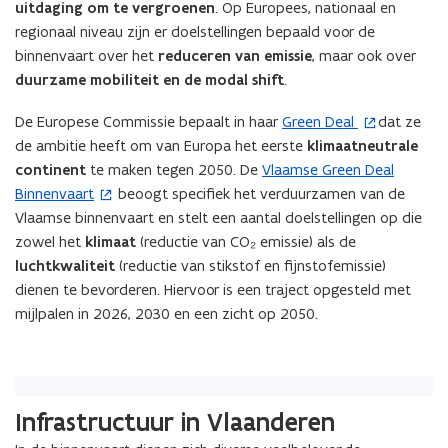
uitdaging om te vergroenen
. Op Europees, nationaal en
regionaal niveau zijn er doelstellingen bepaald voor de
binnenvaart over het
reduceren van emissie
, maar ook over
duurzame mobiliteit en de modal shift
.
De Europese Commissie bepaalt in haar
Green Deal
dat ze
(
de ambitie heeft om van Europa het eerste
klimaatneutrale
o
continent
te maken tegen 2050. De
Vlaamse Green Deal
(
p
Binnenvaart
beoogt specifiek het verduurzamen van de
o
e
Vlaamse binnenvaart en stelt een aantal doelstellingen op die
p
n
zowel het
klimaat
(reductie van CO₂ emissie) als de
e
t
luchtkwaliteit
(reductie van stikstof en fijnstofemissie)
n
i
dienen te bevorderen. Hiervoor is een traject opgesteld met
t
n
mijlpalen in 2026, 2030 en een zicht op 2050.
i
n
n
i
n
e
i
u
e
w
Infrastructuur in Vlaanderen
u
v