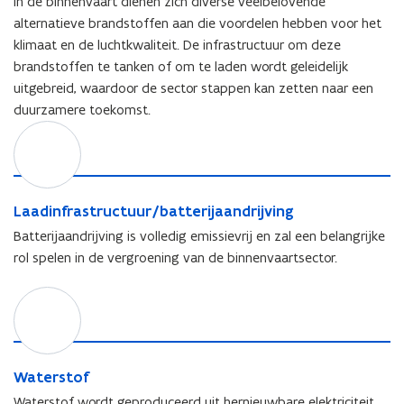
In de binnenvaart dienen zich diverse veelbelovende
w
e
alternatieve brandstoffen aan die voordelen hebben voor het
v
n
klimaat en de luchtkwaliteit. De infrastructuur om deze
e
s
brandstoffen te tanken of om te laden wordt geleidelijk
n
t
uitgebreid, waardoor de sector stappen kan zetten naar een
s
e
duurzamere toekomst.
t
r
L
e
)
a
r
a
)
d
i
L
Laadinfrastructuur/batterijaandrijving
n
a
Batterijaandrijving is volledig emissievrij en zal een belangrijke
f
a
rol spelen in de vergroening van de binnenvaartsector.
r
d
a
i
W
s
n
a
t
f
t
r
r
e
u
a
r
W
c
Waterstof
s
s
a
t
t
Waterstof wordt geproduceerd uit hernieuwbare elektriciteit