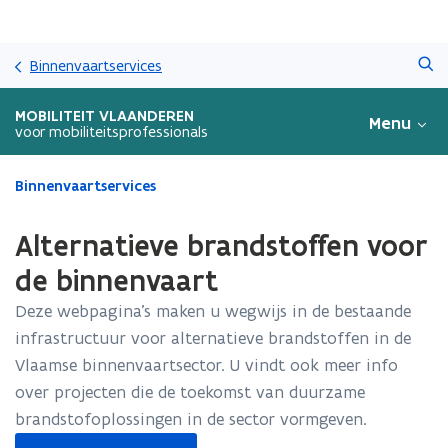
Overslaan
Zoeken
en
Binnenvaartservices
naar
de
MOBILITEIT VLAANDEREN
Menu
inhoud
voor mobiliteitsprofessionals
gaan
Gedaan
Binnenvaartservices
met
laden.
Alternatieve brandstoffen voor
U
bevindt
de binnenvaart
zich
Deze webpagina’s maken u wegwijs in de bestaande
op:
Alternatieve
infrastructuur voor alternatieve brandstoffen in de
brandstoffen
Vlaamse binnenvaartsector. U vindt ook meer info
voor
over projecten die de toekomst van duurzame
de
binnenvaart
brandstofoplossingen in de sector vormgeven.