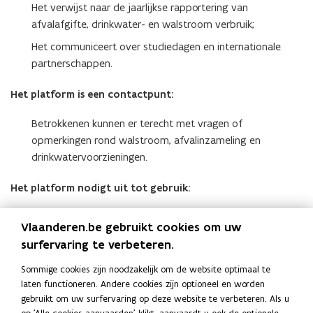
Het verwijst naar de jaarlijkse rapportering van
afvalafgifte, drinkwater- en walstroom verbruik;
Het communiceert over studiedagen en internationale
partnerschappen.
Het platform is een contactpunt:
Betrokkenen kunnen er terecht met vragen of
opmerkingen rond walstroom, afvalinzameling en
drinkwatervoorzieningen.
Het platform nodigt uit tot gebruik:
Het richt zich tot degene die informatie zoekt rond
Vlaanderen.be gebruikt cookies om uw
dienstverleningen;
surfervaring te verbeteren.
Het stelt tools en informatie over goede praktijken ter
Sommige cookies zijn noodzakelijk om de website optimaal te
beschikking;
laten functioneren. Andere cookies zijn optioneel en worden
Het uniformeert en harmoniseert de beheersystemen en
gebruikt om uw surfervaring op deze website te verbeteren. Als u
betalingssystemen van de verschillende soorten