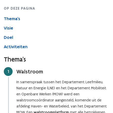
OP DEZE PAGINA
Thema's
Visie
Doel
Activiteiten
Thema's
Walstroom
Stap
1
In samenspraak tussen het Departement Leefmilieu,
Natuur en Energie (LNE) en het Departement Mobiliteit
en Openbare Werken (MOW) werd een
walstroomcoördinator aangesteld, komende uit de
afdeling Haven- en Waterbeleid, van het Departement
MOW. Een
walstroomplatform
met alle betrokkenen