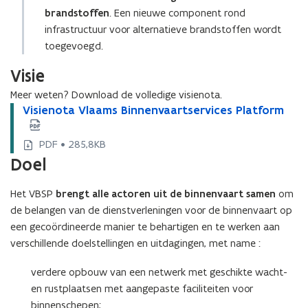
brandstoffen
. Een nieuwe component rond
infrastructuur voor alternatieve brandstoffen wordt
toegevoegd.
Visie
Meer weten? Download de volledige visienota.
V
Visienota Vlaams Binnenvaartservices Platform
V
i
i
s
s
PDF • 285,8KB
i
i
Doel
e
e
n
n
Het VBSP
brengt alle actoren uit de binnenvaart samen
om
o
o
t
de belangen van de dienstverleningen voor de binnenvaart op
t
a
a
een gecoördineerde manier te behartigen en te werken aan
V
V
verschillende doelstellingen en uitdagingen, met name :
l
l
a
a
verdere opbouw van een netwerk met geschikte wacht-
a
a
en rustplaatsen met aangepaste faciliteiten voor
m
m
binnenschepen;