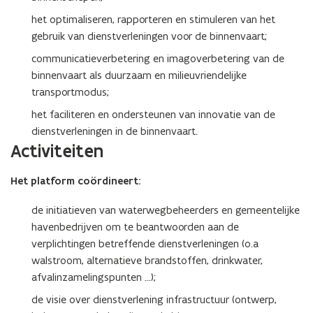
s
s
B
B
het optimaliseren, rapporteren en stimuleren van het
i
i
gebruik van dienstverleningen voor de binnenvaart;
n
n
communicatieverbetering en imagoverbetering van de
n
n
binnenvaart als duurzaam en milieuvriendelijke
e
e
n
transportmodus;
n
v
v
het faciliteren en ondersteunen van innovatie van de
a
a
dienstverleningen in de binnenvaart.
a
a
Activiteiten
r
r
t
t
s
s
Het platform coördineert:
e
e
r
r
de initiatieven van waterwegbeheerders en gemeentelijke
v
v
havenbedrijven om te beantwoorden aan de
i
i
verplichtingen betreffende dienstverleningen (o.a
c
c
walstroom, alternatieve brandstoffen, drinkwater,
e
e
afvalinzamelingspunten ...);
s
s
P
P
de visie over dienstverlening infrastructuur (ontwerp,
l
l