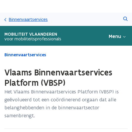
Overslaan
Zoeken
en
Binnenvaartservices
naar
de
MOBILITEIT VLAANDEREN
Menu
inhoud
voor mobiliteitsprofessionals
gaan
Gedaan
Binnenvaartservices
met
laden.
Vlaams Binnenvaartservices
U
bevindt
Platform (VBSP)
zich
Het Vlaams Binnenvaartservices Platform (VBSP) is
op:
Vlaams
geëvolueerd tot een coördinerend orgaan dat alle
Binnenvaartservices
belanghebbenden in de binnenvaartsector
Platform
samenbrengt.
(VBSP)