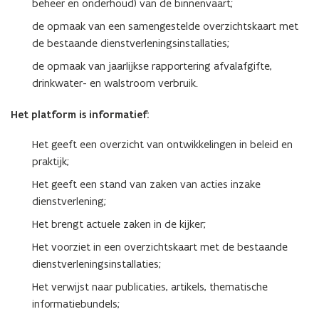
beheer en onderhoud) van de binnenvaart;
a
a
de opmaak van een samengestelde overzichtskaart met
t
t
f
de bestaande dienstverleningsinstallaties;
f
o
o
de opmaak van jaarlijkse rapportering afvalafgifte,
r
r
drinkwater- en walstroom verbruik.
m
m
Het platform is informatief:
Het geeft een overzicht van ontwikkelingen in beleid en
praktijk;
Het geeft een stand van zaken van acties inzake
dienstverlening;
Het brengt actuele zaken in de kijker;
Het voorziet in een overzichtskaart met de bestaande
dienstverleningsinstallaties;
Het verwijst naar publicaties, artikels, thematische
informatiebundels;