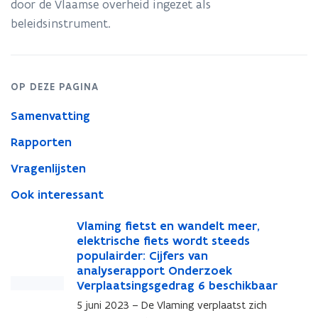
door de Vlaamse overheid ingezet als
2022)
beleidsinstrument.
OP DEZE PAGINA
Samenvatting
Rapporten
Vragenlijsten
Ook interessant
V
Vlaming fietst en wandelt meer,
V
l
elektrische fiets wordt steeds
l
a
populairder: Cijfers van
a
m
analyserapport Onderzoek
m
i
Verplaatsingsgedrag 6 beschikbaar
i
n
n
5 juni 2023 – De Vlaming verplaatst zich
g
g