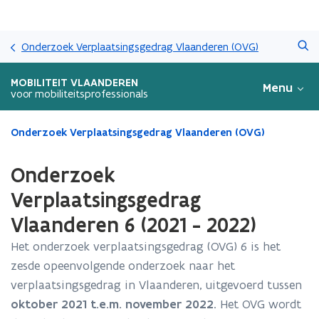
Overslaan
Zoeken
en
Onderzoek Verplaatsingsgedrag Vlaanderen (OVG)
naar
de
MOBILITEIT VLAANDEREN
Menu
inhoud
voor mobiliteitsprofessionals
gaan
Gedaan
Onderzoek Verplaatsingsgedrag Vlaanderen (OVG)
met
laden.
Onderzoek
U
bevindt
Verplaatsingsgedrag
zich
Vlaanderen 6 (2021 - 2022)
op:
Onderzoek
Het onderzoek verplaatsingsgedrag (OVG) 6 is het
Verplaatsingsgedrag
zesde opeenvolgende onderzoek naar het
Vlaanderen
6
verplaatsingsgedrag in Vlaanderen, uitgevoerd tussen
(2021
oktober 2021 t.e.m. november 2022
. Het OVG wordt
-