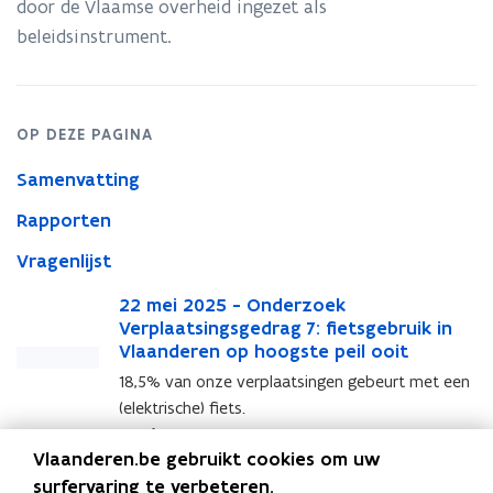
door de Vlaamse overheid ingezet als
2024)
beleidsinstrument.
OP DEZE PAGINA
Samenvatting
Rapporten
Vragenlijst
2
22 mei 2025 - Onderzoek
2
2
Verplaatsingsgedrag 7: fietsgebruik in
2
m
Vlaanderen op hoogste peil ooit
m
e
e
18,5% van onze verplaatsingen gebeurt met een
i
i
(elektrische) fiets.
2
2
Samenvatting
0
0
Vlaanderen.be gebruikt cookies om uw
2
O
2
OVG 7 - Samenvatting
O
surfervaring te verbeteren.
5
V
5
V