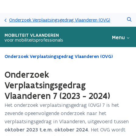
Overslaan
Zoeken
en
Onderzoek Verplaatsingsgedrag Vlaanderen (OVG)
naar
de
MOBILITEIT VLAANDEREN
Menu
inhoud
voor mobiliteitsprofessionals
gaan
Gedaan
Onderzoek Verplaatsingsgedrag Vlaanderen (OVG)
met
laden.
Onderzoek
U
bevindt
Verplaatsingsgedrag
zich
Vlaanderen 7 (2023 - 2024)
op:
Onderzoek
Het onderzoek verplaatsingsgedrag (OVG) 7 is het
Verplaatsingsgedrag
zevende opeenvolgende onderzoek naar het
Vlaanderen
7
verplaatsingsgedrag in Vlaanderen, uitgevoerd tussen
(2023
oktober 2023 t.e.m. oktober 2024
. Het OVG wordt
-