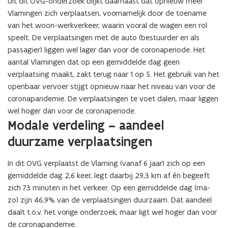
Uit dit OVG-onderzoek blijkt daarnaast dat opnieuw meer
Vlamingen zich verplaatsen, voornamelijk door de toename
van het woon-werkverkeer, waarin vooral de wagen een rol
speelt. De verplaatsingen met de auto (bestuurder en als
passagier) liggen wel lager dan voor de coronaperiode. Het
aantal Vlamingen dat op een gemiddelde dag geen
verplaatsing maakt, zakt terug naar 1 op 5. Het gebruik van het
openbaar vervoer stijgt opnieuw naar het niveau van voor de
coronapandemie. De verplaatsingen te voet dalen, maar liggen
wel hoger dan voor de coronaperiode.
(Scroll
(Scroll
Modale verdeling – aandeel
links)
rechts)
duurzame verplaatsingen
In dit OVG verplaatst de Vlaming (vanaf 6 jaar) zich op een
gemiddelde dag 2,6 keer, legt daarbij 29,3 km af én begeeft
zich 73 minuten in het verkeer. Op een gemiddelde dag (ma-
zo) zijn 46,9% van de verplaatsingen duurzaam. Dat aandeel
daalt t.o.v. het vorige onderzoek, maar ligt wel hoger dan voor
de coronapandemie.