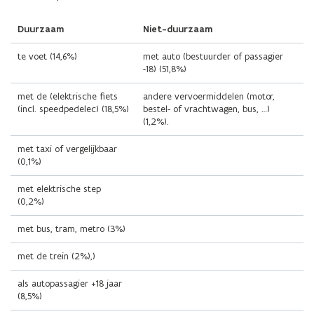
Duurzaam
Niet-duurzaam
te voet (14,6%)
met auto (bestuurder of passagier
-18) (51,8%)
met de (elektrische fiets
andere vervoermiddelen (motor,
(incl. speedpedelec) (18,5%)
bestel- of vrachtwagen, bus, …)
(1,2%).
met taxi of vergelijkbaar
(0,1%)
met elektrische step
(0,2%)
met bus, tram, metro (3%)
met de trein (2%),)
als autopassagier +18 jaar
(8,5%)