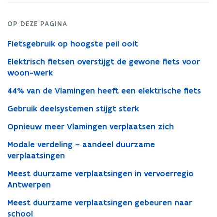
7:
fietsgebruik
OP DEZE PAGINA
in
Vlaanderen
Fietsgebruik op hoogste peil ooit
op
hoogste
Elektrisch fietsen overstijgt de gewone fiets voor
peil
woon-werk
ooit
44% van de Vlamingen heeft een elektrische fiets
Gebruik deelsystemen stijgt sterk
Opnieuw meer Vlamingen verplaatsen zich
Modale verdeling – aandeel duurzame
verplaatsingen
Meest duurzame verplaatsingen in vervoerregio
Antwerpen
Meest duurzame verplaatsingen gebeuren naar
school