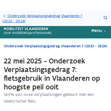
Overslaan
Zoeken
en
Onderzoek Verplaatsingsgedrag Vlaanderen 7
naar
(2023 - 2024)
de
MOBILITEIT VLAANDEREN
Menu
inhoud
voor mobiliteitsprofessionals
gaan
Gedaan
Onderzoek Verplaatsingsgedrag Vlaanderen 7 (2023 - 2024)
met
laden.
22 mei 2025 - Onderzoek
U
bevindt
Verplaatsingsgedrag 7:
zich
fietsgebruik in Vlaanderen op
op:
22
hoogste peil ooit
mei
2025
18,5% van onze verplaatsingen gebeurt met een
-
(elektrische) fiets.
Onderzoek
Verplaatsingsgedrag