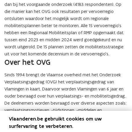
dan bij het voorgaande onderzoek (4183 respondenten). Op
die manier kan het OVG ook resultaten per vervoerregio
ontsluiten waardoor het mogelijk wordt om regionale
mobiliteitsplannen beter te monitoren. Alle 15 vervoerregio’s
hebben een Regionaal Mobiliteitsplan of RMP opgemaakt dat
tussen eind 2023 en midden 2024 werd goedgekeurd en nu
wordt uitgerold. De 15 plannen zetten de mobiliteitsstrategie
uit voor het komende decennium in de vervoerregio’s.
Over het OVG
Sinds 1994 brengt de Vlaamse overheid met het Onderzoek
Verplaatsingsgedrag (OVG) het verplaatsingsgedrag van
Vlamingen in kaart. Daarvoor worden Vlamingen van 6 jaar en
ouder bevraagd over hun verplaatsings- en mobiliteitsgedrag.
De deelnemers worden bevraagd over diverse aspecten zoals:
verplaatsingsmotieven, -tijdstippen, -middelen en
bestemmingen. Het onderzoek is een belangrijke bron van
Vlaanderen.be gebruikt cookies om uw
informatie voor beleidsbeslissingen rond duurzame
surfervaring te verbeteren.
verplaatsingen (fiets, te voet, openbaar vervoer),