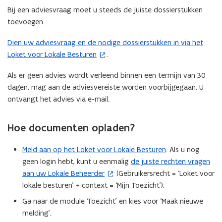
Bij een adviesvraag moet u steeds de juiste dossierstukken
toevoegen.
Dien uw adviesvraag en de nodige dossierstukken in via het
(
Loket voor Lokale Besturen
.
o
p
Als er geen advies wordt verleend binnen een termijn van 30
e
dagen, mag aan de adviesvereiste worden voorbijgegaan. U
n
ontvangt het advies via e-mail.
t
i
Hoe documenten opladen?
n
n
Meld aan op het Loket voor Lokale Besturen
. Als u nog
i
geen login hebt, kunt u eenmalig
de juiste rechten vragen
e
(
aan uw Lokale Beheerder
(Gebruikersrecht = ‘Loket voor
u
o
lokale besturen’ + context = ‘Mijn Toezicht’).
w
p
v
e
Ga naar de module ‘Toezicht’ en kies voor ‘Maak nieuwe
e
n
melding’.
n
t