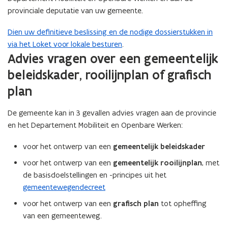
e
provinciale deputatie van uw gemeente.
u
Dien uw definitieve beslissing en de nodige dossierstukken in
w
via het Loket voor lokale besturen
.
v
Advies vragen over een gemeentelijk
e
n
beleidskader, rooilijnplan of grafisch
s
plan
t
e
De gemeente kan in 3 gevallen advies vragen aan de provincie
r
en het Departement Mobiliteit en Openbare Werken:
)
voor het ontwerp van een
gemeentelijk beleidskader
voor het ontwerp van een
gemeentelijk rooilijnplan
, met
de basisdoelstellingen en -principes uit het
gemeentewegendecreet
voor het ontwerp van een
grafisch plan
tot opheffing
van een gemeenteweg.