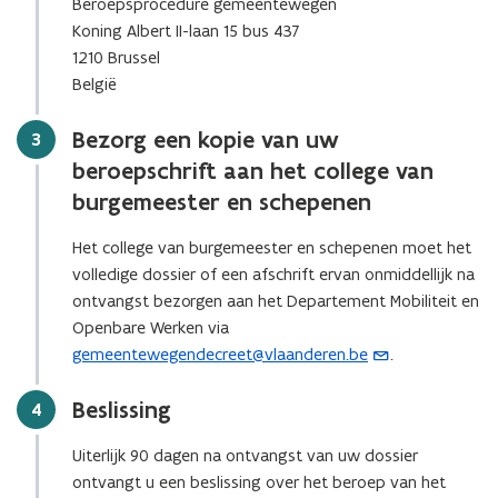
Beroepsprocedure gemeentewegen
Koning Albert II-laan 15 bus 437
1210 Brussel
België
Bezorg een kopie van uw
Stap
3
beroepschrift aan het college van
burgemeester en schepenen
Het college van burgemeester en schepenen moet het
volledige dossier of een afschrift ervan onmiddellijk na
ontvangst bezorgen aan het Departement Mobiliteit en
Openbare Werken via
gemeentewegendecreet@vlaanderen.be
.
(
o
Beslissing
Stap
4
p
e
Uiterlijk 90 dagen na ontvangst van uw dossier
n
ontvangt u een beslissing over het beroep van het
t