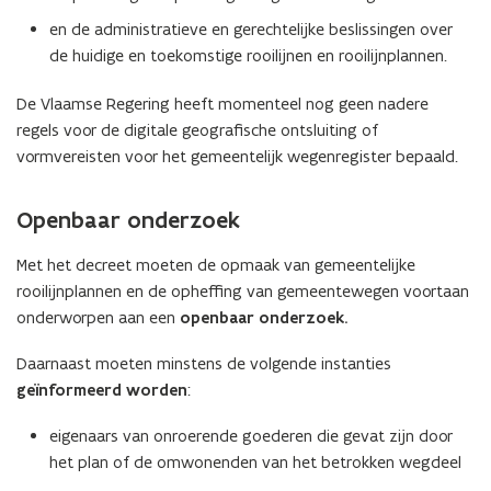
s
u
t
en de administratieve en gerechtelijke beslissingen over
w
e
de huidige en toekomstige rooilijnen en rooilijnplannen.
v
r
e
De Vlaamse Regering heeft momenteel nog geen nadere
)
n
regels voor de digitale geografische ontsluiting of
s
vormvereisten voor het gemeentelijk wegenregister bepaald.
t
e
Openbaar onderzoek
r
)
Met het decreet moeten de opmaak van gemeentelijke
rooilijnplannen en de opheffing van gemeentewegen voortaan
onderworpen aan een
openbaar onderzoek.
Daarnaast moeten minstens de volgende instanties
geïnformeerd worden
:
eigenaars van onroerende goederen die gevat zijn door
het plan of de omwonenden van het betrokken wegdeel