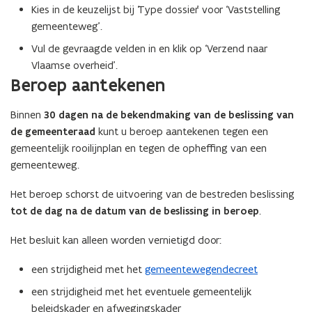
Kies in de keuzelijst bij ‘Type dossier’ voor ‘Vaststelling
s
i
gemeenteweg’.
t
n
Vul de gevraagde velden in en klik op ‘Verzend naar
e
n
Vlaamse overheid’.
r
i
Beroep aantekenen
)
e
u
Binnen
30 dagen na de bekendmaking van de beslissing van
w
de gemeenteraad
kunt u beroep aantekenen tegen een
v
gemeentelijk rooilijnplan en tegen de opheffing van een
e
gemeenteweg.
n
s
Het beroep schorst de uitvoering van de bestreden beslissing
t
tot de dag na de datum van de beslissing in beroep
.
e
r
Het besluit kan alleen worden vernietigd door:
)
een strijdigheid met het
gemeentewegendecreet
een strijdigheid met het eventuele gemeentelijk
beleidskader en afwegingskader