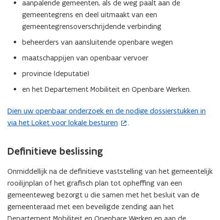
aanpalende gemeenten, als de weg paalt aan de
gemeentegrens en deel uitmaakt van een
gemeentegrensoverschrijdende verbinding
beheerders van aansluitende openbare wegen
maatschappijen van openbaar vervoer
provincie (deputatie)
en het Departement Mobiliteit en Openbare Werken.
Dien uw openbaar onderzoek en de nodige dossierstukken in
(
via het Loket voor lokale besturen
.
o
p
e
Definitieve beslissing
n
t
Onmiddellijk na de definitieve vaststelling van het gemeentelijk
i
rooilijnplan of het grafisch plan tot opheffing van een
n
gemeenteweg bezorgt u die samen met het besluit van de
n
gemeenteraad met een beveiligde zending aan het
i
Departement Mobiliteit en Openbare Werken en aan de