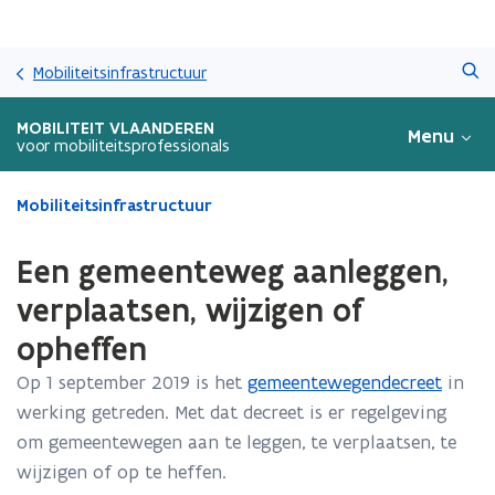
Overslaan
Zoeken
en
Mobiliteitsinfrastructuur
naar
de
MOBILITEIT VLAANDEREN
Menu
inhoud
voor mobiliteitsprofessionals
gaan
Gedaan
Mobiliteitsinfrastructuur
met
laden.
Een gemeenteweg aanleggen,
U
bevindt
verplaatsen, wijzigen of
zich
opheffen
op:
Een
Op 1 september 2019 is het
gemeentewegendecreet
in
gemeenteweg
werking getreden. Met dat decreet is er regelgeving
aanleggen,
verplaatsen,
om gemeentewegen aan te leggen, te verplaatsen, te
wijzigen
wijzigen of op te heffen.
of