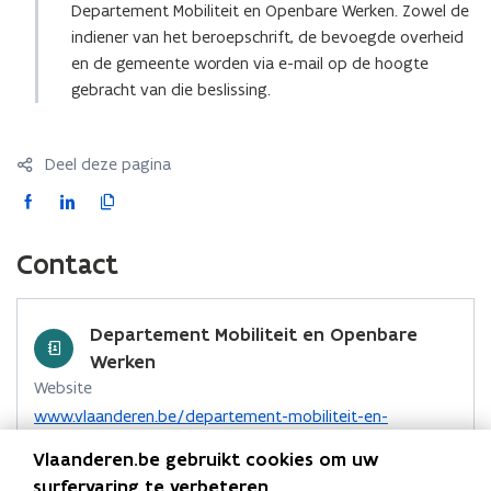
Departement Mobiliteit en Openbare Werken. Zowel de
i
indiener van het beroepschrift, de bevoegde overheid
n
en de gemeente worden via e-mail op de hoogte
u
gebracht van die beslissing.
w
e
-
Deel deze pagina
m
F
L
K
a
a
i
o
i
c
n
p
l
Contact
e
k
i
a
b
e
e
p
o
d
e
p
Departement Mobiliteit en Openbare
o
i
r
l
Werken
k
n
l
i
Website
o
o
i
c
o
www.vlaanderen.be/departement-mobiliteit-en-
p
p
n
a
p
openbare-werken
Vlaanderen.be gebruikt cookies om uw
e
e
e
k
t
Contactformulier
n
surfervaring te verbeteren.
n
n
n
i