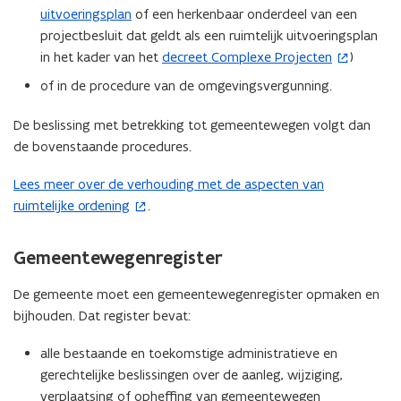
uitvoeringsplan
of een herkenbaar onderdeel van een
projectbesluit dat geldt als een ruimtelijk uitvoeringsplan
in het kader van het
decreet Complexe Projecten
)
(
o
of in de procedure van de omgevingsvergunning.
p
e
De beslissing met betrekking tot gemeentewegen volgt dan
n
de bovenstaande procedures.
t
Lees meer over de verhouding met de aspecten van
(
i
ruimtelijke ordening
.
o
n
p
n
e
i
Gemeentewegenregister
n
e
t
De gemeente moet een gemeentewegenregister opmaken en
u
i
bijhouden. Dat register bevat:
w
n
v
alle bestaande en toekomstige administratieve en
n
e
gerechtelijke beslissingen over de aanleg, wijziging,
i
n
verplaatsing of opheffing van gemeentewegen
e