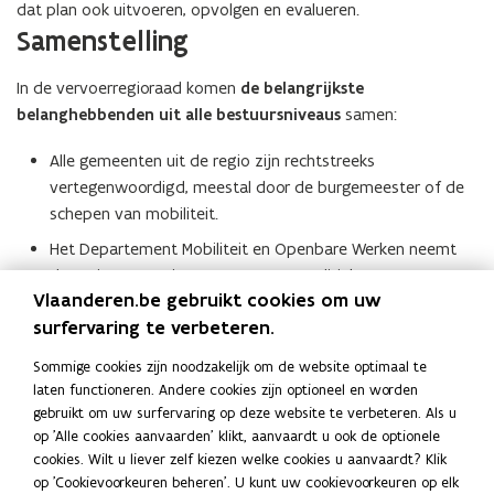
dat plan ook uitvoeren, opvolgen en evalueren.
Samenstelling
In de vervoerregioraad komen
de belangrijkste
belanghebbenden
uit alle bestuursniveaus
samen:
Alle gemeenten uit de regio zijn rechtstreeks
vertegenwoordigd, meestal door de burgemeester of de
schepen van mobiliteit.
Het Departement Mobiliteit en Openbare Werken neemt
de regie op, en zit samen met een politieke
Vlaanderen.be gebruikt cookies om uw
vertegenwoordiger de vervoerregioraad voor.
surfervaring te verbeteren.
Het Agentschap Wegen en Verkeer, De Lijn en De Vlaamse
Waterweg hebben elk een afgevaardigde net zoals
Sommige cookies zijn noodzakelijk om de website optimaal te
Agentschap Maritieme Dienstverlening en Kust, De
laten functioneren. Andere cookies zijn optioneel en worden
gebruikt om uw surfervaring op deze website te verbeteren. Als u
Werkvennootschap, Lantis, … indien relevant voor die
op 'Alle cookies aanvaarden' klikt, aanvaardt u ook de optionele
regio.
cookies. Wilt u liever zelf kiezen welke cookies u aanvaardt? Klik
Hoewel de spoorwegen (NMBS en Infrabel), het
op 'Cookievoorkeuren beheren'. U kunt uw cookievoorkeuren op elk