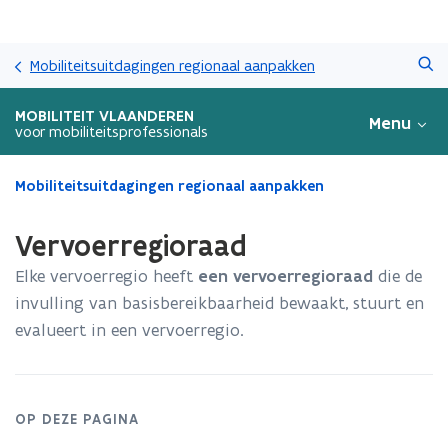
Overslaan
Zoeken
en
Mobiliteitsuitdagingen regionaal aanpakken
naar
de
MOBILITEIT VLAANDEREN
Menu
inhoud
voor mobiliteitsprofessionals
gaan
Gedaan
Mobiliteitsuitdagingen regionaal aanpakken
met
laden.
Vervoerregioraad
U
bevindt
Elke vervoerregio heeft
een vervoerregioraad
die de
zich
invulling van basisbereikbaarheid bewaakt, stuurt en
op:
evalueert in een vervoerregio.
Vervoerregioraad
OP DEZE PAGINA