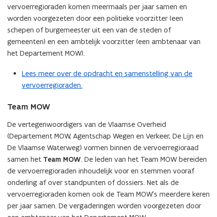
n
vervoerregioraden komen meermaals per jaar samen en
t
worden voorgezeten door een politieke voorzitter (een
i
schepen of burgemeester uit een van de steden of
n
gemeenten) en een ambtelijk voorzitter (een ambtenaar van
n
het Departement MOW).
i
e
Lees meer over de opdracht en samenstelling van de
u
vervoerregioraden.
w
Team MOW
v
e
De vertegenwoordigers van de Vlaamse Overheid
n
(Departement MOW, Agentschap Wegen en Verkeer, De Lijn en
s
De Vlaamse Waterweg) vormen binnen de vervoerregioraad
t
samen het
Team MOW
. De leden van het Team MOW bereiden
e
de vervoerregioraden inhoudelijk voor en stemmen vooraf
r
onderling af over standpunten of dossiers. Net als de
)
vervoerregioraden komen ook de Team MOW’s meerdere keren
per jaar samen. De vergaderingen worden voorgezeten door