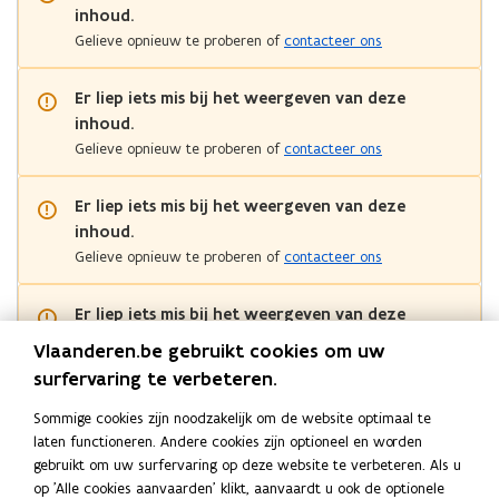
e
e
inhoud.
e
e
Gelieve opnieuw te proberen of
contacteer ons
n
n
t
t
Er liep iets mis bij het weergeven van deze
e
e
n
inhoud.
n
p
p
Gelieve opnieuw te proberen of
contacteer ons
e
e
r
r
Er liep iets mis bij het weergeven van deze
v
v
inhoud.
e
e
Gelieve opnieuw te proberen of
contacteer ons
r
r
©
v
v
O
o
o
Er liep iets mis bij het weergeven van deze
p
e
e
inhoud.
e
Vlaanderen.be gebruikt cookies om uw
r
r
n
rmvullende
oomen
zoomen
Gelieve opnieuw te proberen of
contacteer ons
S
surfervaring te verbeteren.
r
r
rgave
tr
e
e
e
Sommige cookies zijn noodzakelijk om de website optimaal te
Er liep iets mis bij het weergeven van deze
e
g
g
t
laten functioneren. Andere cookies zijn optioneel en worden
inhoud.
i
i
M
gebruikt om uw surfervaring op deze website te verbeteren. Als u
o
Gelieve opnieuw te proberen of
contacteer ons
o
a
op 'Alle cookies aanvaarden' klikt, aanvaardt u ook de optionele
p