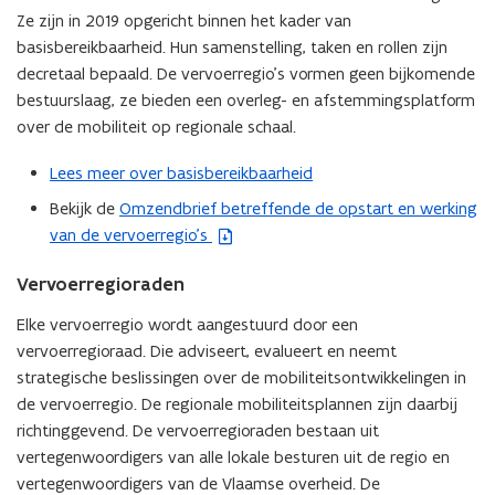
Ze zijn in 2019 opgericht binnen het kader van
basisbereikbaarheid. Hun samenstelling, taken en rollen zijn
decretaal bepaald. De vervoerregio’s vormen geen bijkomende
bestuurslaag, ze bieden een overleg- en afstemmingsplatform
over de mobiliteit op regionale schaal.
Lees meer over basisbereikbaarheid
Bekijk de
Omzendbrief betreffende de opstart en werking
(
van de vervoerregio’s
b
e
Vervoerregioraden
s
t
Elke vervoerregio wordt aangestuurd door een
a
vervoerregioraad. Die adviseert, evalueert en neemt
n
strategische beslissingen over de mobiliteitsontwikkelingen in
d
de vervoerregio. De regionale mobiliteitsplannen zijn daarbij
o
richtinggevend. De vervoerregioraden bestaan uit
p
vertegenwoordigers van alle lokale besturen uit de regio en
e
vertegenwoordigers van de Vlaamse overheid. De