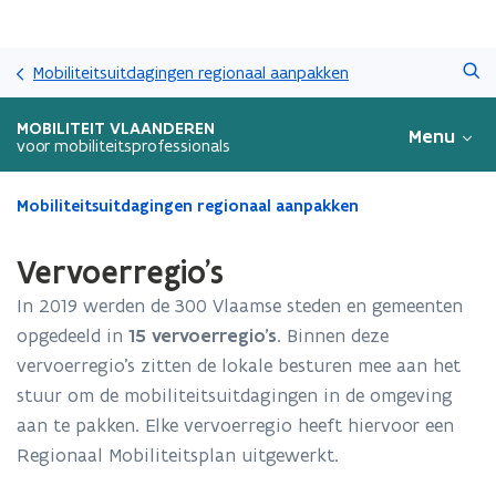
Overslaan
Zoeken
en
Mobiliteitsuitdagingen regionaal aanpakken
naar
de
MOBILITEIT VLAANDEREN
Menu
inhoud
voor mobiliteitsprofessionals
gaan
Gedaan
Mobiliteitsuitdagingen regionaal aanpakken
met
laden.
Vervoerregio's
U
bevindt
In 2019 werden de 300 Vlaamse steden en gemeenten
zich
opgedeeld in
15 vervoerregio’s
. Binnen deze
op:
vervoerregio’s zitten de lokale besturen mee aan het
Vervoerregio's
stuur om de mobiliteitsuitdagingen in de omgeving
aan te pakken. Elke vervoerregio heeft hiervoor een
Regionaal Mobiliteitsplan uitgewerkt.