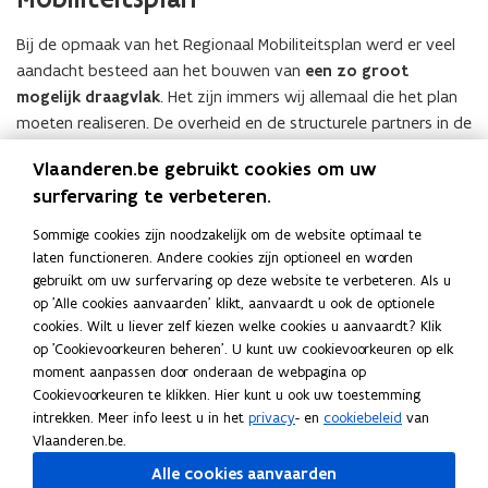
Bij de opmaak van het Regionaal Mobiliteitsplan werd er veel
aandacht besteed aan het bouwen van
een zo groot
mogelijk draagvlak
. Het zijn immers wij allemaal die het plan
moeten realiseren. De overheid en de structurele partners in de
vervoerregioraad zorgen voor het kader en de nodige
Vlaanderen.be gebruikt cookies om uw
investeringen om de mobiliteitstransitie alle kansen te geven.
surfervaring te verbeteren.
Het is immers de ambitie van de vervoerregioraad om door te
groeien naar
een duurzame regio, waar stappers, trappers
Sommige cookies zijn noodzakelijk om de website optimaal te
en openbaar vervoer veel prominenter in beeld komen
.
laten functioneren. Andere cookies zijn optioneel en worden
gebruikt om uw surfervaring op deze website te verbeteren. Als u
Deze transitie kan echter maar lukken met de hulp van
op 'Alle cookies aanvaarden' klikt, aanvaardt u ook de optionele
iedereen, zowel de middenveldorganisaties als de individuele
cookies. Wilt u liever zelf kiezen welke cookies u aanvaardt? Klik
op 'Cookievoorkeuren beheren'. U kunt uw cookievoorkeuren op elk
burgers spelen hierbij een belangrijke rol. Daarom werden in
moment aanpassen door onderaan de webpagina op
het planproces de verschillende stakeholders zo veel mogelijk
Cookievoorkeuren te klikken. Hier kunt u ook uw toestemming
betrokken.
intrekken. Meer info leest u in het
privacy
- en
cookiebeleid
van
Vlaanderen.be.
Meer info:
routeplan 2030
(
Alle cookies aanvaarden
o