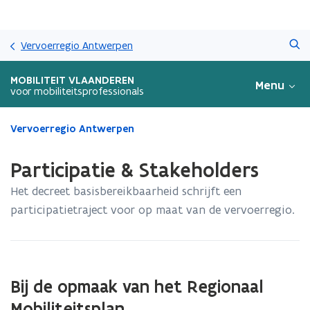
Overslaan
Zoeken
en
Vervoerregio Antwerpen
naar
de
MOBILITEIT VLAANDEREN
Menu
inhoud
voor mobiliteitsprofessionals
gaan
Gedaan
Vervoerregio Antwerpen
met
laden.
Participatie & Stakeholders
U
bevindt
Het decreet basisbereikbaarheid schrijft een
zich
participatietraject voor op maat van de vervoerregio.
op:
Participatie
&
Stakeholders
Bij de opmaak van het Regionaal
Mobiliteitsplan