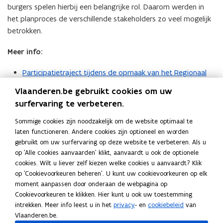
burgers spelen hierbij een belangrijke rol. Daarom werden in
het planproces de verschillende stakeholders zo veel mogelijk
betrokken.
Meer info:
Participatietraject tijdens de opmaak van het Regionaal
Mobiliteitsplan
Vlaanderen.be gebruikt cookies om uw
Goedgekeurde participatienota
(
surfervaring te verbeteren.
P
Goedgekeurde stakeholderslijst
(
Sommige cookies zijn noodzakelijk om de website optimaal te
D
P
laten functioneren. Andere cookies zijn optioneel en worden
Projectgids
(
F
D
gebruikt om uw surfervaring op deze website te verbeteren. Als u
Bij de uitrol van het Regionaal
P
b
F
op 'Alle cookies aanvaarden' klikt, aanvaardt u ook de optionele
D
Mobiliteitsplan
e
cookies. Wilt u liever zelf kiezen welke cookies u aanvaardt? Klik
b
F
s
op 'Cookievoorkeuren beheren'. U kunt uw cookievoorkeuren op elk
e
b
Nu het Regionaal Mobiliteitsplan is afgewerkt, zal de
moment aanpassen door onderaan de webpagina op
t
s
e
Cookievoorkeuren te klikken. Hier kunt u ook uw toestemming
vervoerregioraad Brugge ook een participatietraject op maat
a
t
s
intrekken. Meer info leest u in het
privacy
- en
cookiebeleid
van
uitwerken om de uitvoering van het Regionaal Mobiliteitsplan
n
a
Vlaanderen.be.
t
op te volgen.
d